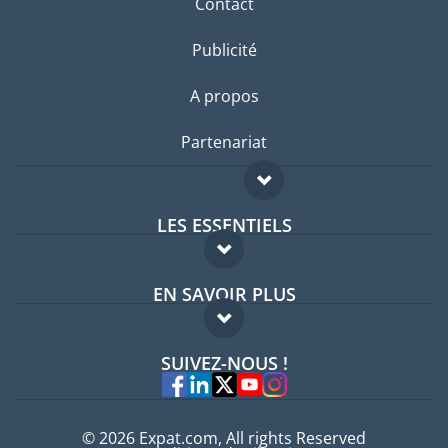
Contact
Publicité
A propos
Partenariat
LES ESSENTIELS
Forum expatriés
EN SAVOIR PLUS
Guides pays
FAQ
Offres d'emploi
SUIVEZ-NOUS !
Experts
© 2026 Expat.com, All rights Reserved