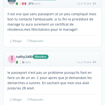
371
il y a 16 ans
#3
|
POSTS
il est vrai que sans passeport cé un peu compliqué mais
bon tu contacte l'ambassade ,si tu fini la procédure de
mariage tu aura surement un certificat de
résidence,mes félicitations pour le mariage!!
Réagir
Répondre
nathy2400
Membre
3
il y a 16 ans
#4
|
POSTS
le passeport n'est pas un probleme puisqu'ils font en
faire un de un an. C pour apres que je demandais les
demarches a suivres. En sachant que mon visa alait
jusqu'au 28 aout.
Réagir
Répondre