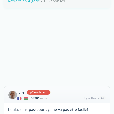
Retraite en Algérie
- 13 Réponses
Julien
Fondateur
53201
il y a 16 ans
#2
|
POSTS
houla, sans passeport, ça ne va pas etre facile!