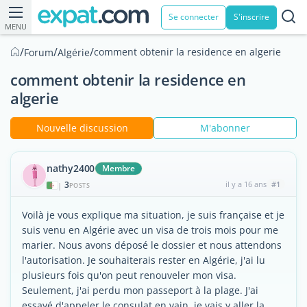
Se connecter
S'inscrire
MENU
/
/
/
comment obtenir la residence en algerie
Forum
Algérie
comment obtenir la residence en
algerie
Nouvelle discussion
M'abonner
nathy2400
Membre
3
il y a 16 ans
#1
|
POSTS
Voilà je vous explique ma situation, je suis française et je
suis venu en Algérie avec un visa de trois mois pour me
marier. Nous avons déposé le dossier et nous attendons
l'autorisation. Je souhaiterais rester en Algérie, j'ai lu
plusieurs fois qu'on peut renouveler mon visa.
Seulement, j'ai perdu mon passeport à la plage. J'ai
essayé d'appeler le consulat en vain, je vais y aller la