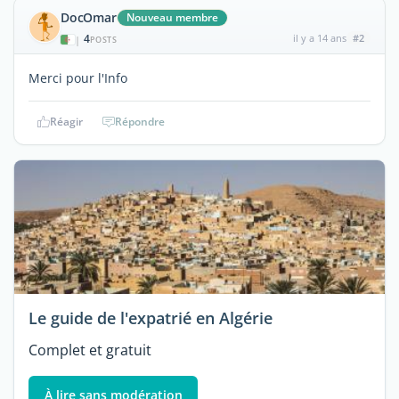
DocOmar
Nouveau membre
4
il y a 14 ans
#2
|
POSTS
Merci pour l'Info
Réagir
Répondre
Le guide de l'expatrié en Algérie
Complet et gratuit
À lire sans modération