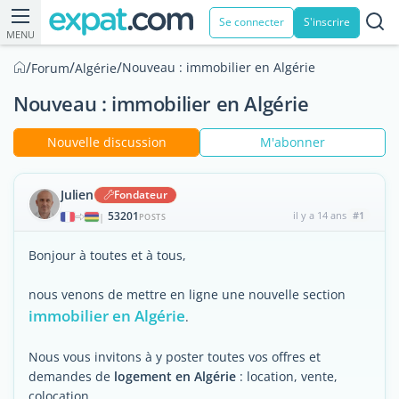
Se connecter
S'inscrire
MENU
/
/
/
Nouveau : immobilier en Algérie
Forum
Algérie
Nouveau : immobilier en Algérie
Nouvelle discussion
M'abonner
Julien
Fondateur
53201
il y a 14 ans
#1
|
POSTS
Bonjour à toutes et à tous,
nous venons de mettre en ligne une nouvelle section
immobilier en Algérie
.
Nous vous invitons à y poster toutes vos offres et
demandes de
logement en Algérie
: location, vente,
colocation ...