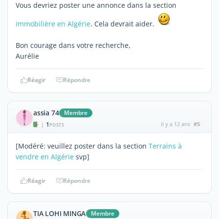
Vous devriez poster une annonce dans la section
immobilière en Algérie
. Cela devrait aider.
Bon courage dans votre recherche,
Aurélie
Réagir
Répondre
assia 74
Membre
1
il y a 12 ans
#5
|
POSTS
[Modéré: veuillez poster dans la section
Terrains à
vendre en Algérie
svp]
Réagir
Répondre
TIA LOHI MINGA
Membre