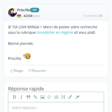
Priscilla
ViP
42358
il y a 9 ans
#7
|
POSTS
@ TIA LOHI MINGA > Merci de poster votre recherche
sous la rubrique
Immobilier en Algérie
sil vous plaît.
Bonne journée,
Priscilla
Réagir
Répondre
Réponse rapide