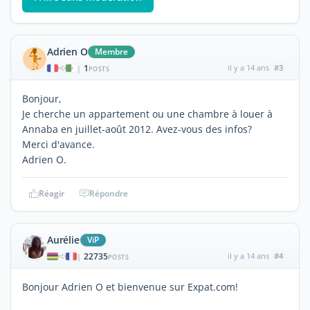
Adrien O
Membre
1
il y a 14 ans
#3
|
POSTS
Bonjour,
Je cherche un appartement ou une chambre à louer à
Annaba en juillet-août 2012. Avez-vous des infos?
Merci d'avance.
Adrien O.
Réagir
Répondre
Aurélie
ViP
22735
il y a 14 ans
#4
|
POSTS
Bonjour Adrien O et bienvenue sur Expat.com!