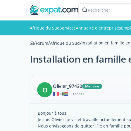
Rechercher
Afrique du Sud
Services
Annuaire d'entreprises
Empl
/
/
/
Installation en famille e
Forum
Afrique du Sud
Installation en famille
Olivier_97430
Membre
O
1
|
POSTS
Bonjour à tous,
Je suis Olivier, je vis et travaille actuellement s
Nous envisageons de quitter l'île en famille po