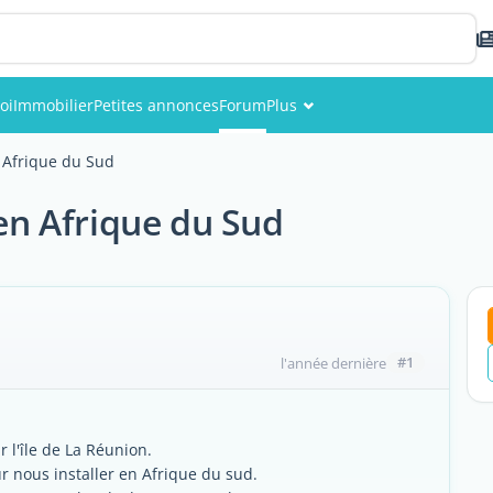
oi
Immobilier
Petites annonces
Forum
Plus
Événements
n Afrique du Sud
Membres
 en Afrique du Sud
Photos
#1
l'année dernière
ur l'île de La Réunion.
ur nous installer en Afrique du sud.