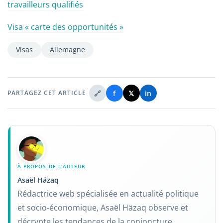
travailleurs qualifiés
Visa « carte des opportunités »
Visas
Allemagne
🔗
f
𝕏
in
PARTAGEZ CET ARTICLE
À PROPOS DE L'AUTEUR
Asaël Häzaq
Rédactrice web spécialisée en actualité politique
et socio-économique, Asaël Häzaq observe et
décrypte les tendances de la conjoncture