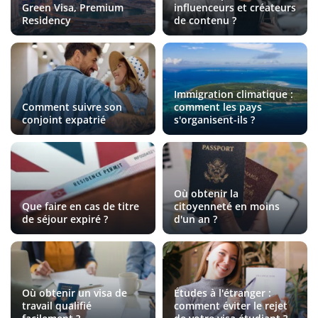
Green Visa, Premium
influenceurs et créateurs
Residency
de contenu ?
Immigration climatique :
Comment suivre son
comment les pays
conjoint expatrié
s'organisent-ils ?
Où obtenir la
Que faire en cas de titre
citoyenneté en moins
de séjour expiré ?
d'un an ?
Où obtenir un visa de
Études à l'étranger :
travail qualifié
comment éviter le rejet