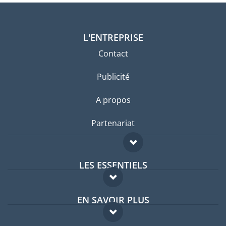
L'ENTREPRISE
Contact
Publicité
A propos
Partenariat
LES ESSENTIELS
Forum expatriés
EN SAVOIR PLUS
Guides pays
FAQ