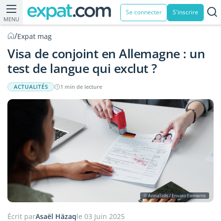
Se connecter
S'inscrire
MENU
/
Expat mag
Visa de conjoint en Allemagne : un
test de langue qui exclut ?
ACTUALITÉS
1 min de lecture
© AnnaStills / Envato Elements
Écrit par
Asaël Häzaq
le 03 Juin 2025