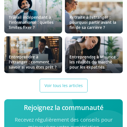
Travail indépendant à
Retraite à l'étranger :
l'international : quelles
pourquoi partir avant la
limites fixer ?
fin de sa carrière ?
Entreprendre à
Entreprendre à Maurice :
l'étranger : comment
les réalités du marché
savoir si vous êtes prêt ?
pour les expatriés
Voir tous les articles
Rejoignez la communauté
Recevez régulièrement des conseils pour
mieux vivre votre expatriation