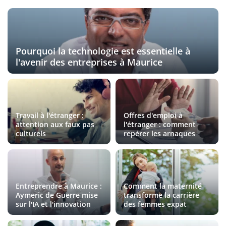
Pourquoi la technologie est essentielle à
l'avenir des entreprises à Maurice
Travail à l'étranger :
Offres d'emploi à
attention aux faux pas
l'étranger : comment
culturels
repérer les arnaques
Entreprendre à Maurice :
Comment la maternité
Aymeric de Guerre mise
transforme la carrière
sur l'IA et l'innovation
des femmes expat