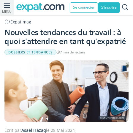
Se connecter
S'inscrire
MENU
/
Expat mag
Nouvelles tendances du travail : à
quoi s'attendre en tant qu'expatrié
DOSSIERS ET TENDANCES
7 min de lecture
© Shutterstock.com
Écrit par
Asaël Häzaq
le 28 Mai 2024