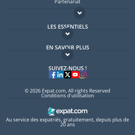
Partenariat
LES ESSENTIELS
Forum expatriés
EN SAVOIR PLUS
Guides pays
FAQ
Offres d'emploi
SUIVEZ-NOUS !
Experts
© 2026 Expat.com, All rights Reserved
Conditions d'utilisation
Au service des expatriés, gratuitement, depuis plus de
20 ans