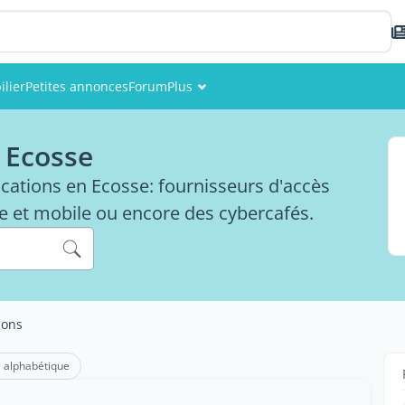
lier
Petites annonces
Forum
Plus
Événements
 Ecosse
Membres
cations en Ecosse: fournisseurs d'accès
Photos
xe et mobile ou encore des cybercafés.
ions
 alphabétique