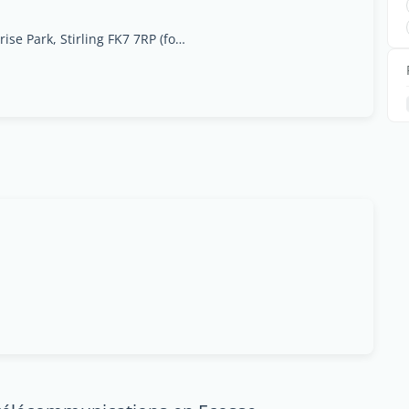
Unit 32 Stirling Enterprise Park, Stirling FK7 7RP (for satnav use FK77WR)