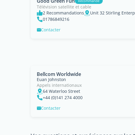
Good Green Fun
Recommandé
Télévision satellite et cable
2 Recommandations
01786849216
Contacter
Bellcom Worldwide
Euan Johnston
Appels internationaux
64 Waterloo Street
+44 (0)141 274 4000
Contacter