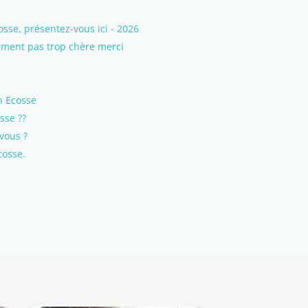
e, présentez-vous ici - 2026
gement pas trop chère merci
en Ecosse
sse ??
-vous ?
cosse.