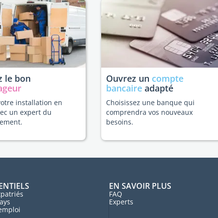
 le bon
Ouvrez un
compte
ageur
bancaire
adapté
votre installation en
Choisissez une banque qui
ec un expert du
comprendra vos nouveaux
ement.
besoins.
ENTIELS
EN SAVOIR PLUS
patriés
FAQ
ays
Experts
'emploi