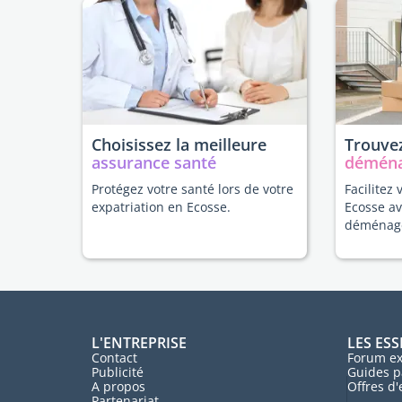
Choisissez la meilleure
Trouvez
assurance santé
démén
Protégez votre santé lors de votre
Facilitez 
expatriation en Ecosse.
Ecosse av
déménag
L'ENTREPRISE
LES ESS
Contact
Forum ex
Publicité
Guides p
A propos
Offres d
Partenariat