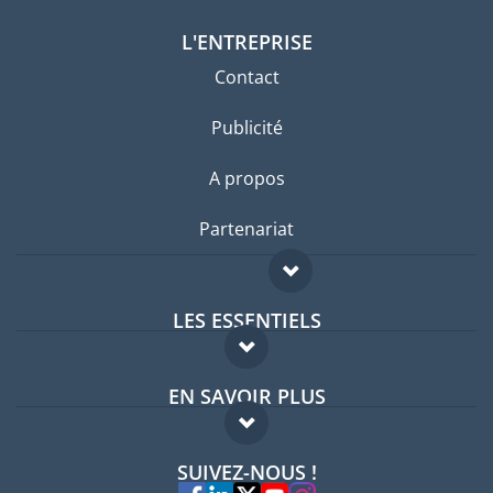
L'ENTREPRISE
Contact
Publicité
A propos
Partenariat
LES ESSENTIELS
Forum expatriés
EN SAVOIR PLUS
Guides pays
FAQ
Offres d'emploi
SUIVEZ-NOUS !
Experts