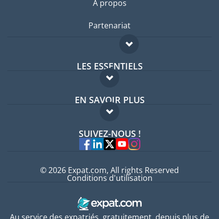
A propos
Partenariat
LES ESSENTIELS
Forum expatriés
EN SAVOIR PLUS
Guides pays
FAQ
Offres d'emploi
SUIVEZ-NOUS !
Experts
© 2026 Expat.com, All rights Reserved
Conditions d'utilisation
Au service des expatriés, gratuitement, depuis plus de