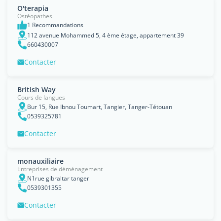
O'terapia
Ostéopathes
1 Recommandations
112 avenue Mohammed 5, 4 ème étage, appartement 39
660430007
Contacter
British Way
Cours de langues
Bur 15, Rue Ibnou Toumart, Tangier, Tanger-Tétouan
0539325781
Contacter
monauxiliaire
Entreprises de déménagement
N1rue gibraltar tanger
0539301355
Contacter