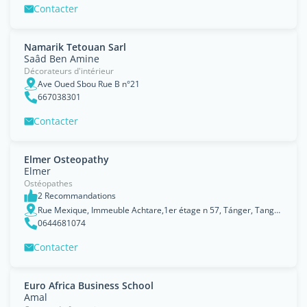
Contacter
Namarik Tetouan Sarl
Saâd Ben Amine
Décorateurs d'intérieur
Ave Oued Sbou Rue B n°21
667038301
Contacter
Elmer Osteopathy
Elmer
Ostéopathes
2 Recommandations
Rue Mexique, Immeuble Achtare,1er étage n 57, Tánger, Tanger-Tétouan
0644681074
Contacter
Euro Africa Business School
Amal