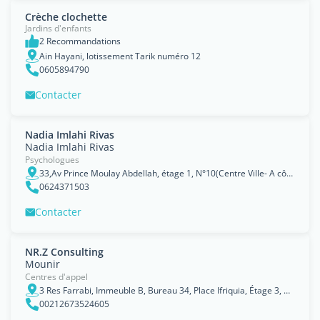
Crèche clochette
Jardins d'enfants
2 Recommandations
Ain Hayani, lotissement Tarik numéro 12
0605894790
Contacter
Nadia Imlahi Rivas
Nadia Imlahi Rivas
Psychologues
33,Av Prince Moulay Abdellah, étage 1, N°10(Centre Ville- A côté Pâtisserie Rahmouni)
0624371503
Contacter
NR.Z Consulting
Mounir
Centres d'appel
3 Res Farrabi, Immeuble B, Bureau 34, Place Ifriquia, Étage 3, 90000
00212673524605