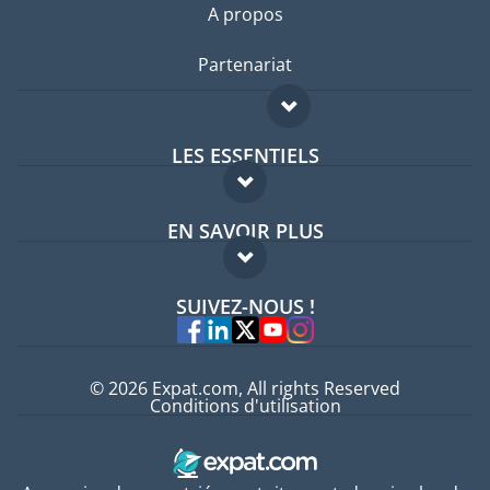
A propos
Partenariat
LES ESSENTIELS
Forum expatriés
EN SAVOIR PLUS
Guides pays
FAQ
Offres d'emploi
SUIVEZ-NOUS !
Experts
© 2026 Expat.com, All rights Reserved
Conditions d'utilisation