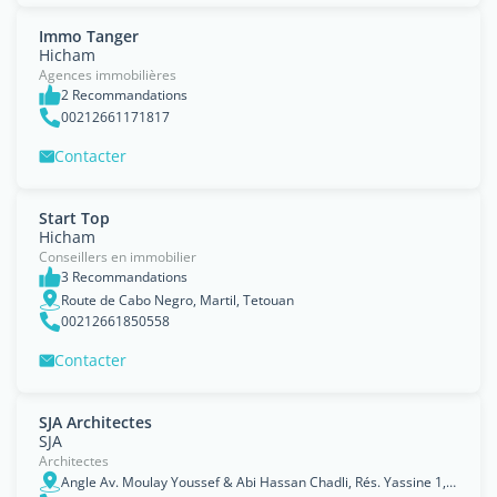
Immo Tanger
Hicham
Agences immobilières
2 Recommandations
00212661171817
Contacter
Start Top
Hicham
Conseillers en immobilier
3 Recommandations
Route de Cabo Negro, Martil, Tetouan
00212661850558
Contacter
SJA Architectes
SJA
Architectes
Angle Av. Moulay Youssef & Abi Hassan Chadli, Rés. Yassine 1, 3eme étage, N25