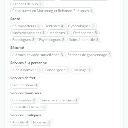
Agences de pub
1
Consultants en Marketing et Relations Publiques
1
Santé
Chiropracteurs
1
Dentistes
4
Gynécologues
1
Kinésithérapeutes
1
Médecins
1
Ostéopathes
5
Podologues
2
Psychologues
2
Soins à domicile
2
Sécurité
Alarmes et vidéo-surveillance
3
Services de gardiennage
2
Services à la personne
Aide à domicile
1
Conciergerie
1
Ménage
1
Services de fret
Fret maritime
1
Services financiers
Comptables
2
Conseillers financiers
1
Conseillers fiscaux
2
Services juridiques
Avocats
4
Notaires
2