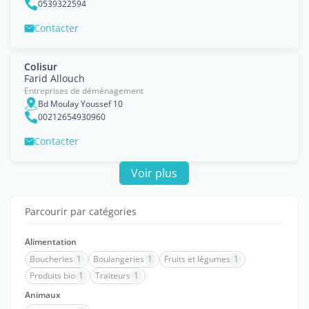
0539322594
Contacter
Colisur
Farid Allouch
Entreprises de déménagement
Bd Moulay Youssef 10
00212654930960
Contacter
Voir plus
Parcourir par catégories
Alimentation
Boucheries
1
Boulangeries
1
Fruits et légumes
1
Produits bio
1
Traiteurs
1
Animaux