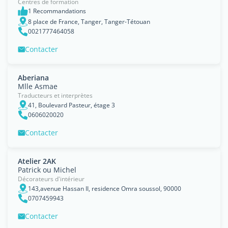
Centres de formation
1 Recommandations
8 place de France, Tanger, Tanger-Tétouan
0021777464058
Contacter
Aberiana
Mlle Asmae
Traducteurs et interprètes
41, Boulevard Pasteur, étage 3
0606020020
Contacter
Atelier 2AK
Patrick ou Michel
Décorateurs d'intérieur
143,avenue Hassan II, residence Omra soussol, 90000
0707459943
Contacter