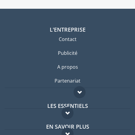
L'ENTREPRISE
Contact
Publicité
A propos
Partenariat
LES ESSENTIELS
Forum expatriés
EN SAVOIR PLUS
Guides pays