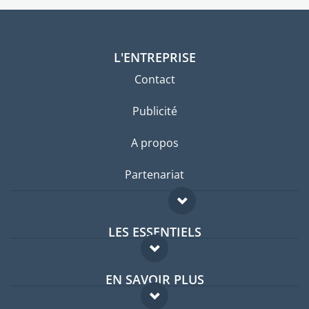
L'ENTREPRISE
Contact
Publicité
A propos
Partenariat
LES ESSENTIELS
Forum expatriés
EN SAVOIR PLUS
Guides pays
FAQ