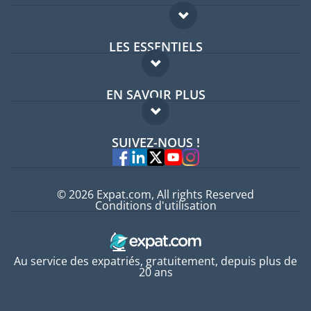
LES ESSENTIELS
Forum expatriés
EN SAVOIR PLUS
Guides pays
FAQ
Offres d'emploi
SUIVEZ-NOUS !
Experts
© 2026 Expat.com, All rights Reserved
Conditions d'utilisation
Au service des expatriés, gratuitement, depuis plus de
20 ans