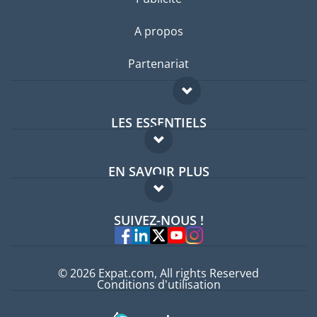
A propos
Partenariat
LES ESSENTIELS
Forum expatriés
EN SAVOIR PLUS
Guides pays
FAQ
Offres d'emploi
SUIVEZ-NOUS !
Experts
© 2026 Expat.com, All rights Reserved
Conditions d'utilisation