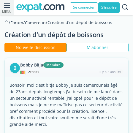
Se connecter
S'inscrire
MENU
/
/
/
Création d'un dépôt de boissons
Forum
Cameroun
Création d'un dépôt de boissons
Nouvelle discussion
M'abonner
Bobby Bitja
Membre
B
2
il y a 5 ans
#1
|
POSTS
Bonsoir moi c'est bitja Bobby je suis camerounais âgé
de 23ans depuis longtemps j'ai besoin de me lancé dans
un secteur activité rentable, j'ai opté pour le dépôt de
boissons mais je ne me maîtrise pas ce secteur d'activité
bref comment procédé pour la création, licence ,
distribution et tout votre soutien me serait d'une très
grande aide merci.