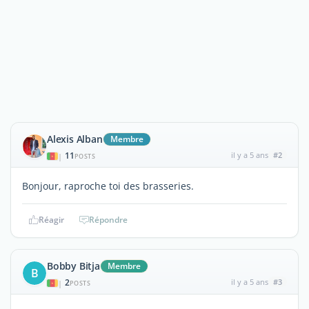
Alexis Alban
Membre
11
il y a 5 ans
#2
|
POSTS
Bonjour, raproche toi des brasseries.
Réagir
Répondre
Bobby Bitja
Membre
B
2
il y a 5 ans
#3
|
POSTS