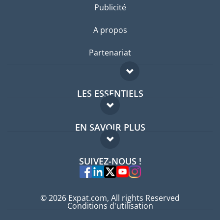
Publicité
A propos
Partenariat
LES ESSENTIELS
Forum expatriés
EN SAVOIR PLUS
Guides pays
FAQ
Offres d'emploi
SUIVEZ-NOUS !
Experts
© 2026 Expat.com, All rights Reserved
Conditions d'utilisation