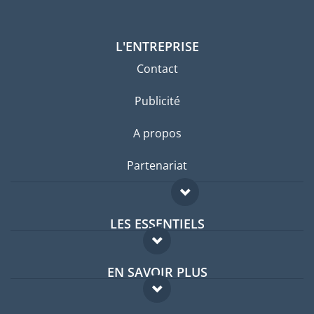
L'ENTREPRISE
Contact
Publicité
A propos
Partenariat
LES ESSENTIELS
Forum expatriés
EN SAVOIR PLUS
Guides pays
FAQ
Offres d'emploi