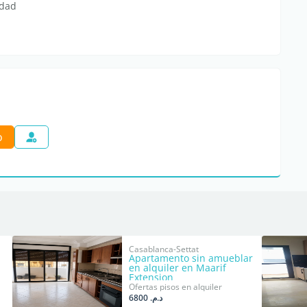
edad
o
Casablanca-Settat
Apartamento sin amueblar
en alquiler en Maarif
Extension
Ofertas pisos en alquiler
د.م. 6800