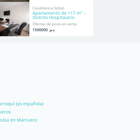
Casablanca-Settat
Apartamento de 117 m² –
Distrito Hospitalario
Ofertas de pisos en venta
د.م. 1500000
rroquí (yo española)
uecos
a casa en Marrueco