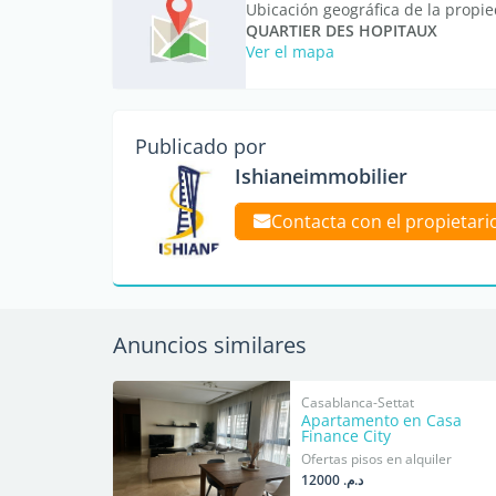
Ubicación geográfica de la propi
QUARTIER DES HOPITAUX
Ver el mapa
Publicado por
Ishianeimmobilier
Contacta con el propietari
Anuncios similares
Casablanca-Settat
Apartamento en Casa
Finance City
Ofertas pisos en alquiler
د.م. 12000