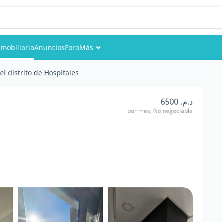
nmobiliaria
Anuncios
Foro
Más
Eventos
el distrito de Hospitales
Miembros
د.م. 6500
por mes, No negociable
Fotos