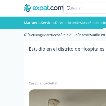
Buscar
Marruecos
Servicios
Directorio profesional
Empleos
I
/
/
/
/
/
Estudio en 
Housing
Marruecos
Se alquila
Pisos
Estudio en el distrito de Hospitales
Casablanca-Settat