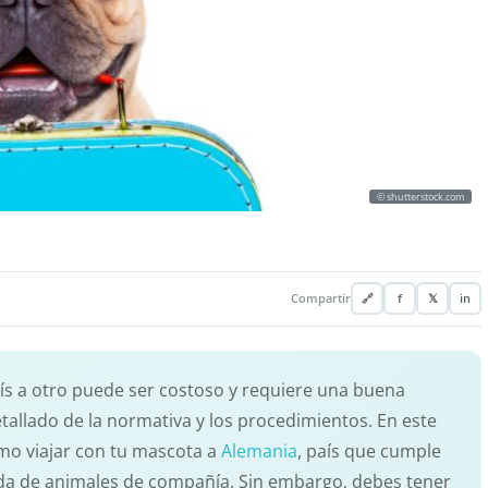
© shutterstock.com
Compartir
🔗
f
𝕏
in
ís a otro puede ser costoso y requiere una buena
allado de la normativa y los procedimientos. En este
mo viajar con tu mascota a
Alemania
, país que cumple
rada de animales de compañía. Sin embargo, debes tener