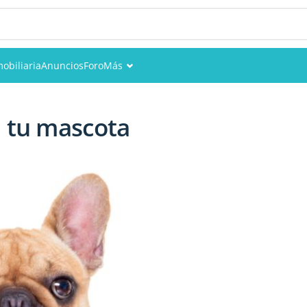
obiliaria
Anuncios
Foro
Más
Eventos
n tu mascota
Miembros
Fotos