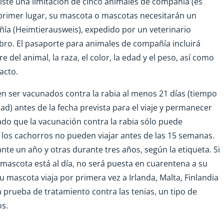
ste una limitación de cinco animales de compañía (es
n primer lugar, su mascota o mascotas necesitarán un
ía (Heimtierausweis), expedido por un veterinario
mbro. El pasaporte para animales de compañía incluirá
el animal, la raza, el color, la edad y el peso, así como
acto.
n ser vacunados contra la rabia al menos 21 días (tiempo
d) antes de la fecha prevista para el viaje y permanecer
ado que la vacunación contra la rabia sólo puede
, los cachorros no pueden viajar antes de las 15 semanas.
nte un año y otras durante tres años, según la etiqueta. Si
u mascota está al día, no será puesta en cuarentena a su
su mascota viaja por primera vez a Irlanda, Malta, Finlandia
 prueba de tratamiento contra las tenias, un tipo de
os.