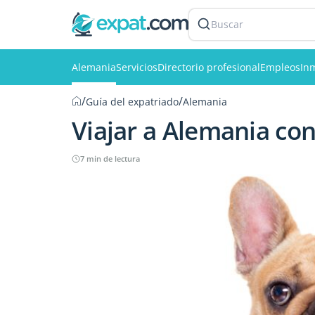
Buscar
Alemania
Servicios
Directorio profesional
Empleos
Inm
/
/
Guía del expatriado
Alemania
Viajar a Alemania co
7 min de lectura