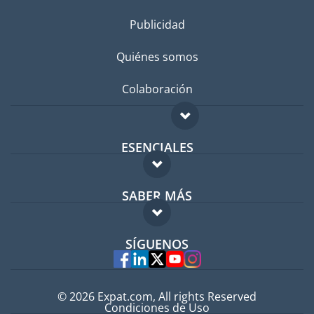
Publicidad
Quiénes somos
Colaboración
ESENCIALES
Foro para expatriados
SABER MÁS
Guía para expatriados
FAQ
Trabajos en el extranjero
SÍGUENOS
Expertos
© 2026 Expat.com, All rights Reserved
Condiciones de Uso