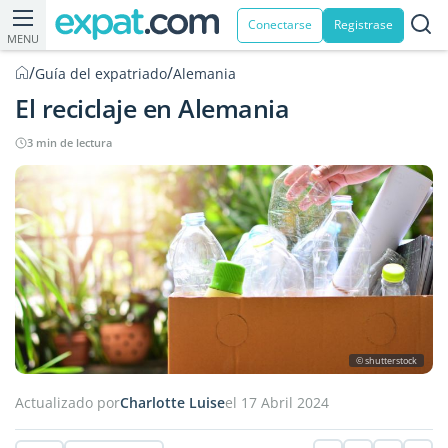
Conectarse
Registrase
MENU
/
/
Guía del expatriado
Alemania
El reciclaje en Alemania
3 min de lectura
© shutterstock
Actualizado por
Charlotte Luise
el 17 Abril 2024