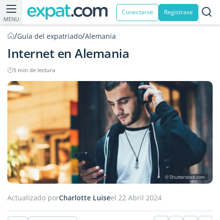
Conectarse
Registrase
MENU
/
/
Guía del expatriado
Alemania
Internet en Alemania
5 min de lectura
© Shutterstock.com
Actualizado por
Charlotte Luise
el 22 Abril 2024