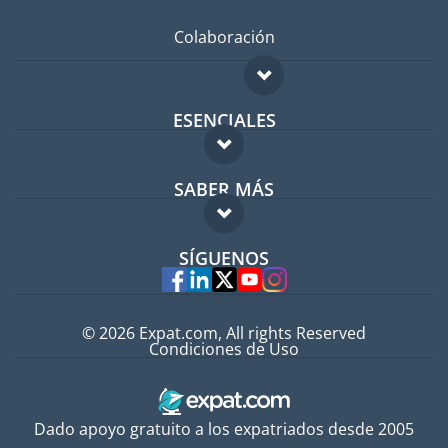
Colaboración
ESENCIALES
Foro para expatriados
SABER MÁS
Guía para expatriados
FAQ
Trabajos en el extranjero
SÍGUENOS
Expertos
© 2026 Expat.com, All rights Reserved
Condiciones de Uso
Dado apoyo gratuito a los expatriados desde 2005