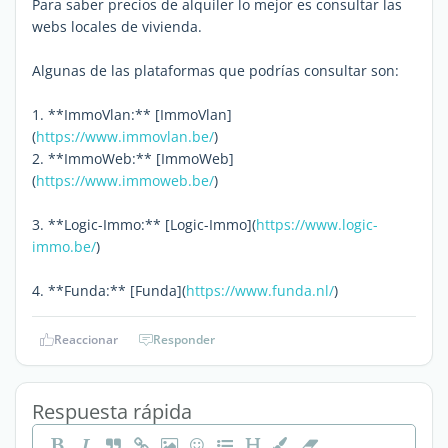
Para saber precios de alquiler lo mejor es consultar las
webs locales de vivienda.
Algunas de las plataformas que podrías consultar son:
1. **ImmoVlan:** [ImmoVlan]
(
https://www.immovlan.be/
)
2. **ImmoWeb:** [ImmoWeb]
(
https://www.immoweb.be/
)
3. **Logic-Immo:** [Logic-Immo](
https://www.logic-
immo.be/
)
4. **Funda:** [Funda](
https://www.funda.nl/
)
Reaccionar
Responder
Respuesta rápida