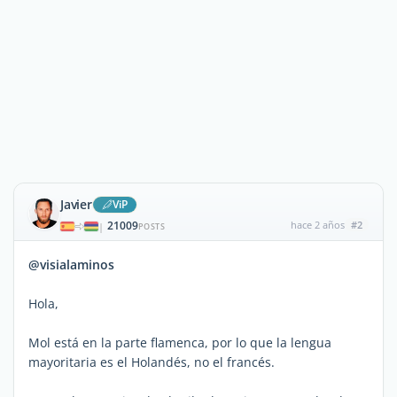
Javier
ViP
21009
hace 2 años
#2
|
POSTS
@visialaminos
Hola,
Mol está en la parte flamenca, por lo que la lengua
mayoritaria es el Holandés, no el francés.