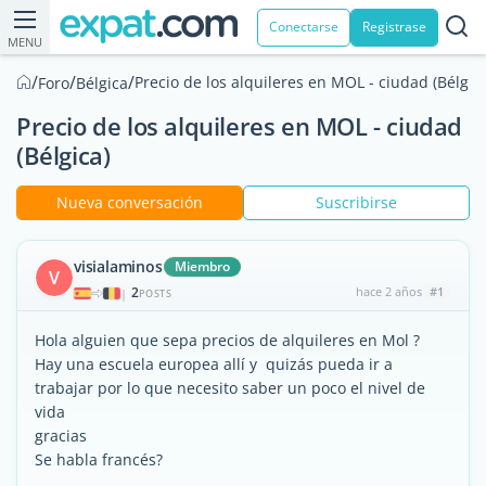
Conectarse
Registrase
MENU
/
/
/
Precio de los alquileres en MOL - ciudad (Bélgic
Foro
Bélgica
Precio de los alquileres en MOL - ciudad
(Bélgica)
Nueva conversación
Suscribirse
visialaminos
Miembro
V
2
hace 2 años
#1
|
POSTS
Hola alguien que sepa precios de alquileres en Mol ?
Hay una escuela europea allí y quizás pueda ir a
trabajar por lo que necesito saber un poco el nivel de
vida
gracias
Se habla francés?