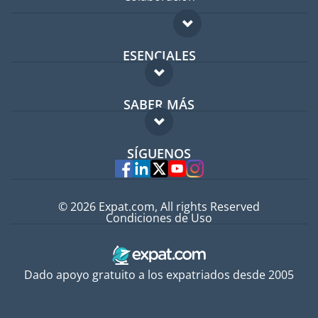
ESENCIALES
Foro para expatriados
SABER MÁS
Guía para expatriados
FAQ
Trabajos en el extranjero
SÍGUENOS
Expertos
© 2026 Expat.com, All rights Reserved
Condiciones de Uso
Dado apoyo gratuito a los expatriados desde 2005