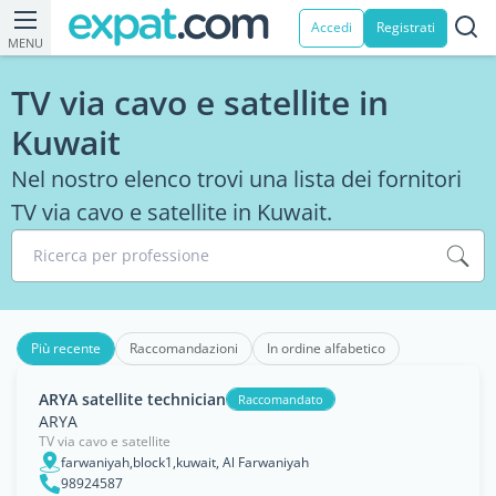
Accedi
Registrati
MENU
TV via cavo e satellite in
Kuwait
Nel nostro elenco trovi una lista dei fornitori
TV via cavo e satellite in Kuwait.
Ricerca per professione
Più recente
Raccomandazioni
In ordine alfabetico
ARYA satellite technician
Raccomandato
ARYA
TV via cavo e satellite
farwaniyah,block1,kuwait, Al Farwaniyah
98924587