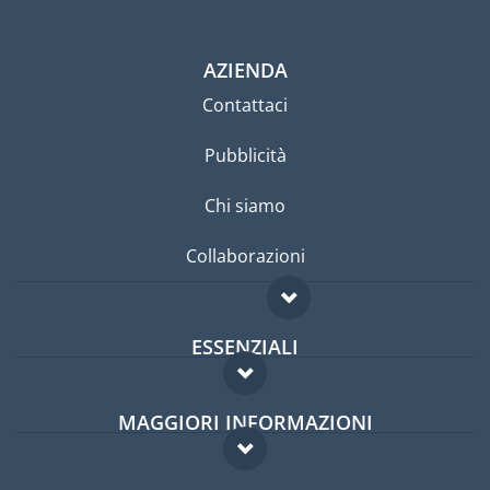
AZIENDA
Contattaci
Pubblicità
Chi siamo
Collaborazioni
ESSENZIALI
Forum per expat
MAGGIORI INFORMAZIONI
Guida per expat
Domande frequenti
Lavori all'estero