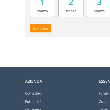
1
2
3
stanza
stanze
stanze
Continua
AZIENDA
ESSEN
Contattaci
Forum 
Pubblicità
Guida 
Chi siamo
Lavori 