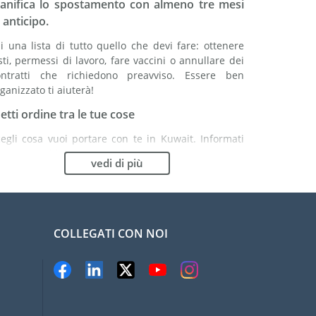
ianifica lo spostamento con almeno tre mesi
 anticipo.
i una lista di tutto quello che devi fare: ottenere
sti, permessi di lavoro, fare vaccini o annullare dei
ontratti che richiedono preavviso. Essere ben
ganizzato ti aiuterà!
etti ordine tra le tue cose
egli cosa vuoi portare con te in Kuwait. Informati
ene: potrebbe essere più vantaggioso comprare
vedi di più
cuni articoli in loco.
cegli la compagnia di traslochi più adatta ad
rganizzare il tuo trasferimento in Kuwait
COLLEGATI CON NOI
ganismi indipendenti come la FIDI ti aiutano nella
cerca di società di traslochi.
evieni il rischio di danni
liminare il rischio non è possibile quindi
n'assicurazione per danni materiali è altamente