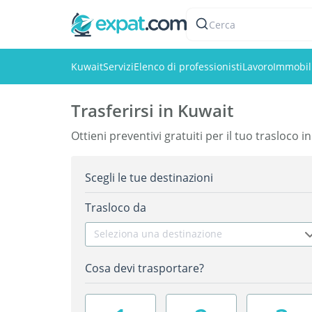
Cerca
Kuwait
Servizi
Elenco di professionisti
Lavoro
Immobil
Trasferirsi in Kuwait
Ottieni preventivi gratuiti per il tuo trasloco i
Scegli le tue destinazioni
Trasloco da
Seleziona una destinazione
Cosa devi trasportare?