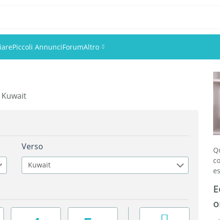
iare
Piccoli Annunci
Forum
Altro
Eventi
n Kuwait
Utenti
Foto
Verso
Q
c
Kuwait
es
E
o