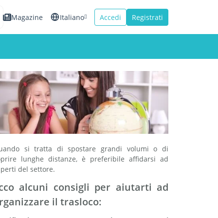
Magazine
Italiano
Accedi
Registrati
English
Español
Français
uando si tratta di spostare grandi volumi o di
oprire lunghe distanze, è preferibile affidarsi ad
perti del settore.
cco alcuni consigli per aiutarti ad
rganizzare il trasloco: