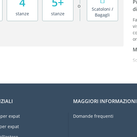
4
5+
P
O
di
Scatoloni /
stanze
stanze
Bagagli
Fa
vi
c
or
M
Sc
b
al
S
o
ZIALI
MAGGIORI INFORMAZIONI
Or
ri
per expat
Domande frequenti
Pr
per expat
E
u
all'estero