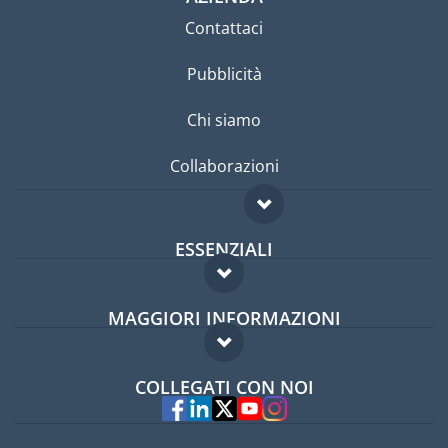
Contattaci
Pubblicità
Chi siamo
Collaborazioni
ESSENZIALI
Forum per expat
MAGGIORI INFORMAZIONI
Guida per expat
Domande frequenti
Lavori all'estero
COLLEGATI CON NOI
Esperti