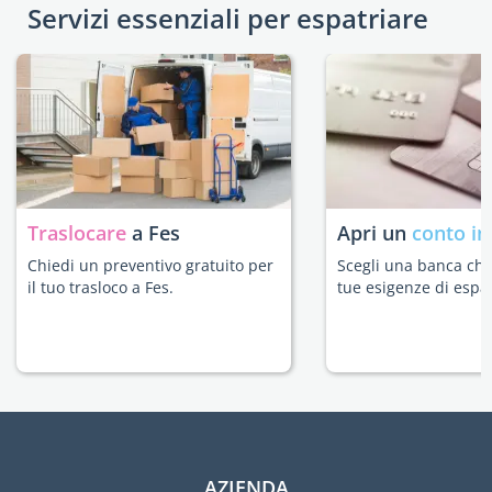
Servizi essenziali per espatriare
Traslocare
a Fes
Apri un
conto in
Chiedi un preventivo gratuito per
Scegli una banca che 
il tuo trasloco a Fes.
tue esigenze di espat
AZIENDA