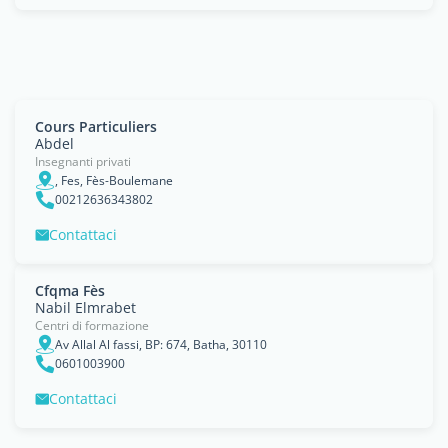
Cours Particuliers
Abdel
Insegnanti privati
, Fes, Fès-Boulemane
00212636343802
Contattaci
Cfqma Fès
Nabil Elmrabet
Centri di formazione
Av Allal Al fassi, BP: 674, Batha, 30110
0601003900
Contattaci