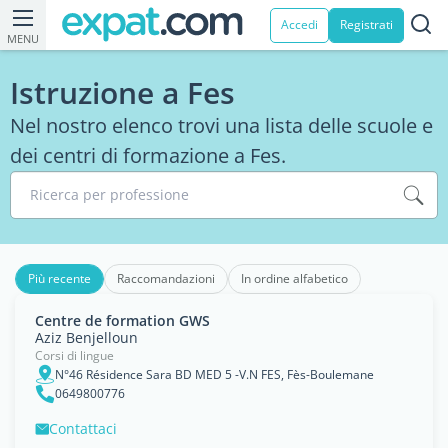
Accedi
Registrati
MENU
Istruzione a Fes
Nel nostro elenco trovi una lista delle scuole e
dei centri di formazione a Fes.
Ricerca per professione
Più recente
Raccomandazioni
In ordine alfabetico
Centre de formation GWS
Aziz Benjelloun
Corsi di lingue
N°46 Résidence Sara BD MED 5 -V.N FES, Fès-Boulemane
0649800776
Contattaci