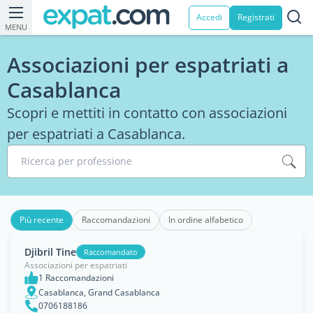
Accedi
Registrati
MENU
Associazioni per espatriati a
Casablanca
Scopri e mettiti in contatto con associazioni
per espatriati a Casablanca.
Ricerca per professione
Più recente
Raccomandazioni
In ordine alfabetico
Djibril Tine
Raccomandato
Associazioni per espatriati
1 Raccomandazioni
Casablanca, Grand Casablanca
0706188186