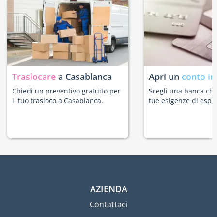
Traslocare
a Casablanca
Apri un
conto in
Chiedi un preventivo gratuito per
Scegli una banca che 
il tuo trasloco a Casablanca.
tue esigenze di espat
AZIENDA
Contattaci