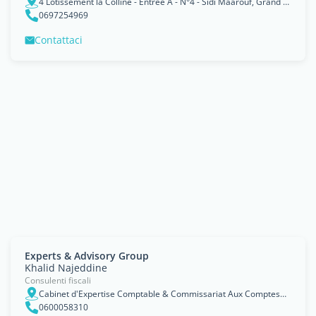
4 Lotissement la Colline - Entrée A - N°4 - Sidi Maarouf, Grand Casablanca
0697254969
Contattaci
Experts & Advisory Group
Khalid Najeddine
Consulenti fiscali
Cabinet d'Expertise Comptable & Commissariat Aux Comptes22 rue du Parc, Boulevard Rachidi, Casablanca, Grand Casablanca
0600058310