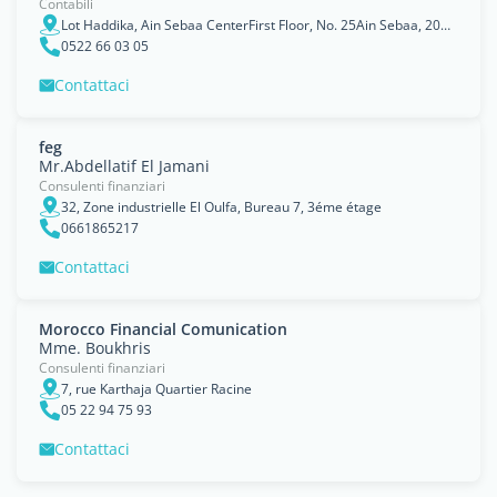
Contabili
Lot Haddika, Ain Sebaa CenterFirst Floor, No. 25Ain Sebaa, 20250
0522 66 03 05
Contattaci
feg
Mr.Abdellatif El Jamani
Consulenti finanziari
32, Zone industrielle El Oulfa, Bureau 7, 3éme étage
0661865217
Contattaci
Morocco Financial Comunication
Mme. Boukhris
Consulenti finanziari
7, rue Karthaja Quartier Racine
05 22 94 75 93
Contattaci