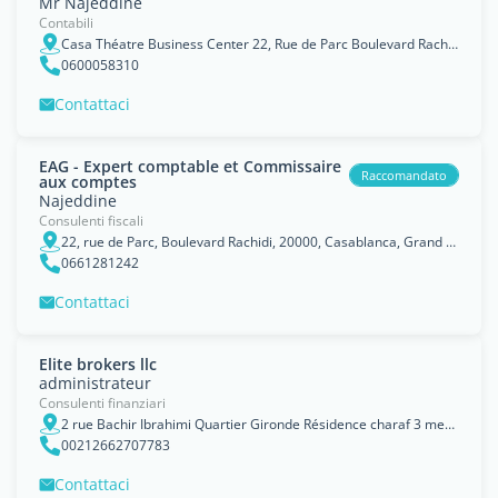
Mr Najeddine
Contabili
Casa Théatre Business Center 22, Rue de Parc Boulevard Rachidi
0600058310
Contattaci
EAG - Expert comptable et Commissaire
Raccomandato
aux comptes
Najeddine
Consulenti fiscali
22, rue de Parc, Boulevard Rachidi, 20000, Casablanca, Grand Casablanca
0661281242
Contattaci
Elite brokers llc
administrateur
Consulenti finanziari
2 rue Bachir Ibrahimi Quartier Gironde Résidence charaf 3 mer sultan, Casablanca
00212662707783
Contattaci