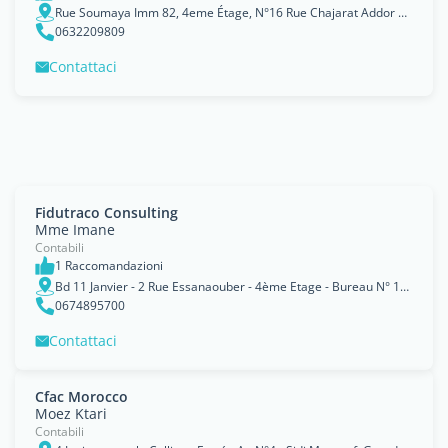
Rue Soumaya Imm 82, 4eme Étage, N°16 Rue Chajarat Addor Quartier palmier
0632209809
Contattaci
Fidutraco Consulting
Mme Imane
Contabili
1 Raccomandazioni
Bd 11 Janvier - 2 Rue Essanaouber - 4ème Etage - Bureau N° 12, Casablanca, Grand Casablanca
0674895700
Contattaci
Cfac Morocco
Moez Ktari
Contabili