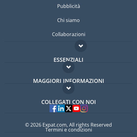
Pubblicità
Chi siamo
Collaborazioni
ESSENZIALI
Forum per expat
MAGGIORI INFORMAZIONI
Guida per expat
Domande frequenti
Lavori all'estero
COLLEGATI CON NOI
Esperti
© 2026 Expat.com, All rights Reserved
Termini e condizioni