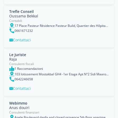
Trefle Conseil
Oussama Bekkal
Contabili
17 Place Pasteur Résidence Pasteur Build, Quartier des Hôpitaux Apt 4 - Casablanca
0661671232
Contattaci
Le Juriste
Raja
Consulenti fiscali
1 Raccomandazioni
103 lotissement Mostakbal GH4 -1er Etage Apt N°2 Sidi Maarouf, Casablanca
0642246658
Contattaci
Webimmo
Anas douiri
Consulenti finanziari
Angle Boulevard danfa and closed provence 5th floor apartment 5D, Casablanca