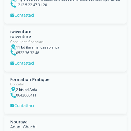
+212 5 22 47 31 20
Contattaci
iwiventure
iwiventure
Consulenti finanziari
11 bd ibn sina, Casablanca
0522 36 32 48
Contattaci
Formation Pratique
Contabili
2 bis bd Anfa
0642060411
Contattaci
Nouraya
Adam Ghachi