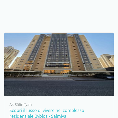
As Sālimīyah
Scopri il lusso di vivere nel complesso
residenziale Byblos - Salmiya