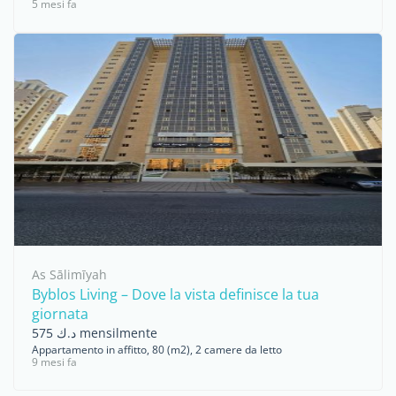
5 mesi fa
As Sālimīyah
Byblos Living – Dove la vista definisce la tua
giornata
د.ك 575 mensilmente
Appartamento in affitto, 80 (m2), 2 camere da letto
9 mesi fa