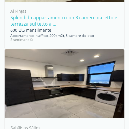
Al Finţās
Splendido appartamento con 3 camere da letto e
terrazza sul tetto a ...
د.ك 600 mensilmente
Appartamento in affitto, 200 (m2), 3 camere da letto
2 settimane fa
Şabāḩ as Sālim