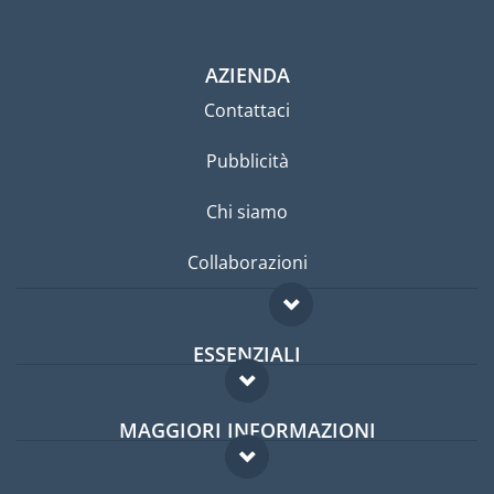
AZIENDA
Contattaci
Pubblicità
Chi siamo
Collaborazioni
ESSENZIALI
Forum per expat
MAGGIORI INFORMAZIONI
Guida per expat
Domande frequenti
Lavori all'estero