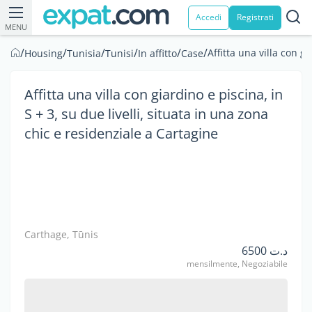
Accedi
Registrati
MENU
/
/
/
/
/
/
Affitta una villa con g
Housing
Tunisia
Tunisi
In affitto
Case
Affitta una villa con giardino e piscina, in
S + 3, su due livelli, situata in una zona
chic e residenziale a Cartagine
Carthage, Tūnis
د.ت 6500
mensilmente, Negoziabile