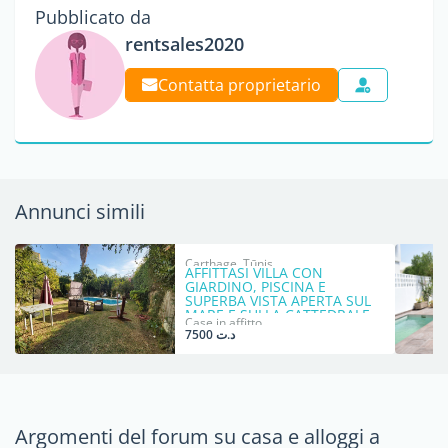
Pubblicato da
rentsales2020
Contatta proprietario
Annunci simili
Carthage, Tūnis
AFFITTASI VILLA CON
GIARDINO, PISCINA E
SUPERBA VISTA APERTA SUL
MARE E SULLA CATTEDRALE
Case in affitto
DI CARTHAGE A CARTHAGE
د.ت 7500
Argomenti del forum su casa e alloggi a