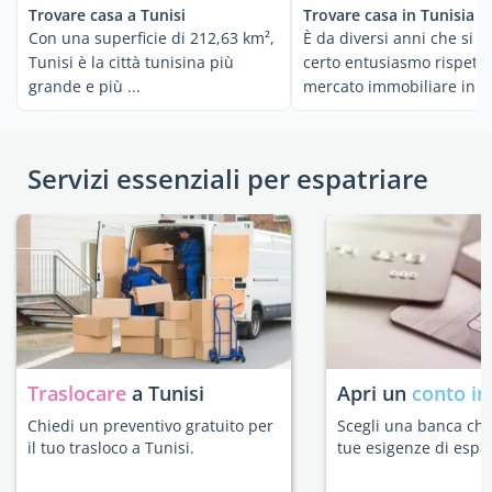
Trovare casa a Tunisi
Trovare casa in Tunisia
Con una superficie di 212,63 km²,
È da diversi anni che si n
Tunisi è la città tunisina più
certo entusiasmo rispetto
grande e più ...
mercato immobiliare in T
in ...
Servizi essenziali per espatriare
Traslocare
a Tunisi
Apri un
conto in
Chiedi un preventivo gratuito per
Scegli una banca che 
il tuo trasloco a Tunisi.
tue esigenze di espat