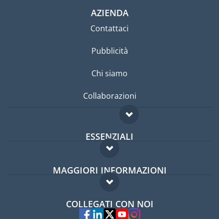
AZIENDA
Contattaci
Pubblicità
Chi siamo
Collaborazioni
ESSENZIALI
Forum per expat
MAGGIORI INFORMAZIONI
Guida per expat
Domande frequenti
Lavori all'estero
COLLEGATI CON NOI
Esperti