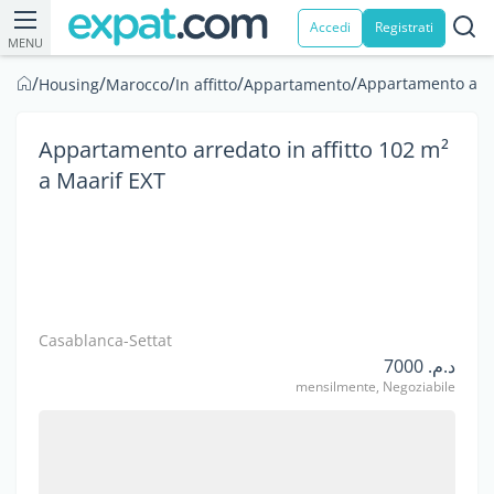
Accedi
Registrati
MENU
/
/
/
/
/
Appartamento arred
Housing
Marocco
In affitto
Appartamento
Appartamento arredato in affitto 102 m²
a Maarif EXT
Casablanca-Settat
د.م. 7000
mensilmente, Negoziabile