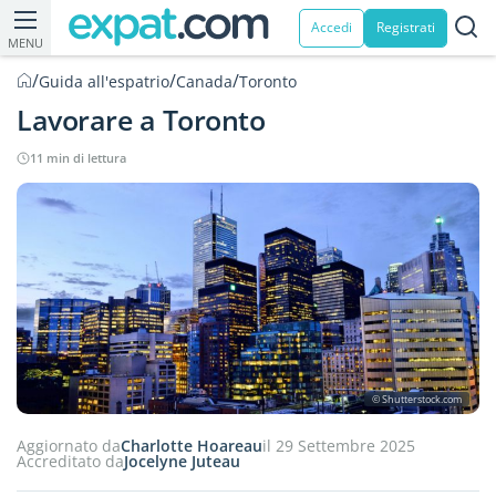
Accedi
Registrati
MENU
/
/
/
Guida all'espatrio
Canada
Toronto
Lavorare a Toronto
11 min di lettura
© Shutterstock.com
Aggiornato da
Charlotte Hoareau
il 29 Settembre 2025
Accreditato da
Jocelyne Juteau