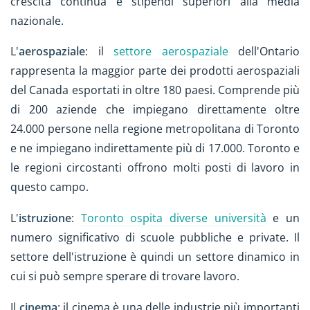
crescita continua e stipendi superiori alla media
nazionale.
L'
aerospaziale
: il
settore aerospaziale
dell'Ontario
rappresenta la maggior parte dei prodotti aerospaziali
del Canada esportati in oltre 180 paesi. Comprende più
di 200 aziende che impiegano direttamente oltre
24.000 persone nella regione metropolitana di Toronto
e ne impiegano indirettamente più di 17.000. Toronto e
le regioni circostanti offrono molti posti di lavoro in
questo campo.
L'
istruzione
:
Toronto ospita diverse università
e un
numero significativo di scuole pubbliche e private. Il
settore dell'istruzione è quindi un settore dinamico in
cui si può sempre sperare di trovare lavoro.
Il
cinema
: il cinema è una delle industrie più importanti