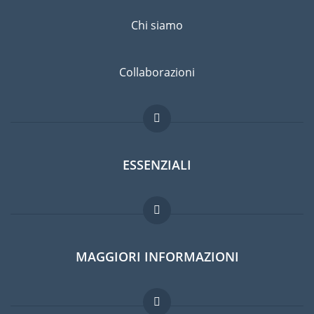
Chi siamo
Collaborazioni
ESSENZIALI
Forum per expat
MAGGIORI INFORMAZIONI
Guida per expat
Domande frequenti
Lavori all'estero