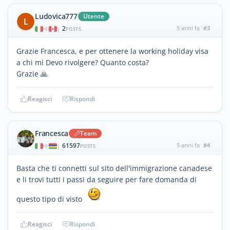
Ludovica777
Utente
L
2
5 anni fa
#3
|
POSTS
Grazie Francesca, e per ottenere la working holiday visa
a chi mi Devo rivolgere? Quanto costa?
Grazie 🙏
Reagisci
Rispondi
Francesca
Team
61597
5 anni fa
#4
|
POSTS
Basta che ti connetti sul sito dell'immigrazione canadese
e li trovi tutti i passi da seguire per fare domanda di
questo tipo di visto
Reagisci
Rispondi