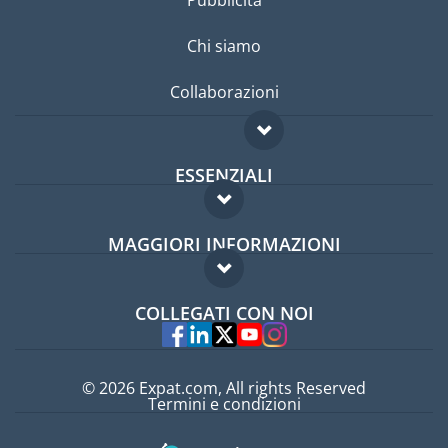
Chi siamo
Collaborazioni
ESSENZIALI
Forum per expat
MAGGIORI INFORMAZIONI
Guida per expat
Domande frequenti
Lavori all'estero
COLLEGATI CON NOI
Esperti
© 2026 Expat.com, All rights Reserved
Termini e condizioni