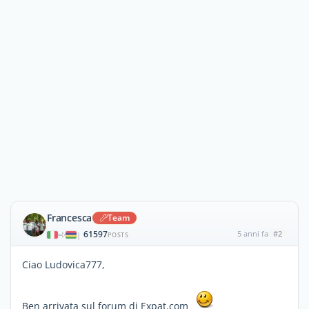
Francesca
Team
61597
5 anni fa
#2
|
POSTS
Ciao Ludovica777,
Ben arrivata sul forum di Expat.com