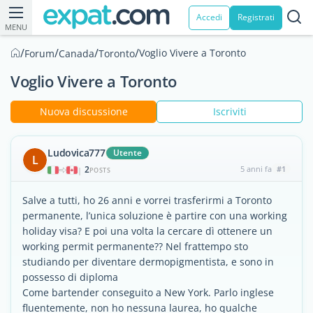
Accedi
Registrati
MENU
/
/
/
/
Voglio Vivere a Toronto
Forum
Canada
Toronto
Voglio Vivere a Toronto
Nuova discussione
Iscriviti
Ludovica777
Utente
L
2
5 anni fa
#1
|
POSTS
Salve a tutti, ho 26 anni e vorrei trasferirmi a Toronto
permanente, l’unica soluzione è partire con una working
holiday visa? E poi una volta la cercare dì ottenere un
working permit permanente?? Nel frattempo sto
studiando per diventare dermopigmentista, e sono in
possesso di diploma
Come bartender conseguito a New York. Parlo inglese
fluentemente, non ho nessuna laurea, ho qualche