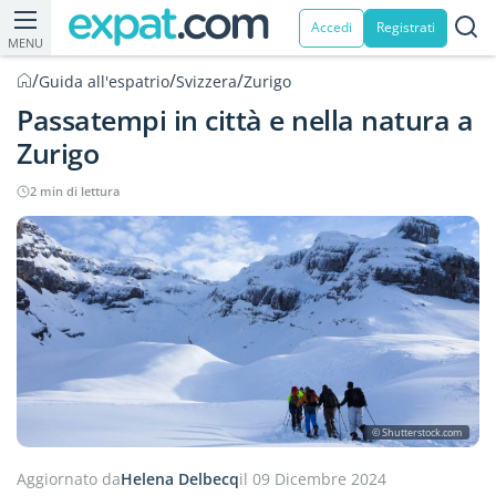
Accedi
Registrati
MENU
/
/
/
Guida all'espatrio
Svizzera
Zurigo
Passatempi in città e nella natura a
Zurigo
2 min di lettura
© Shutterstock.com
Aggiornato da
Helena Delbecq
il 09 Dicembre 2024