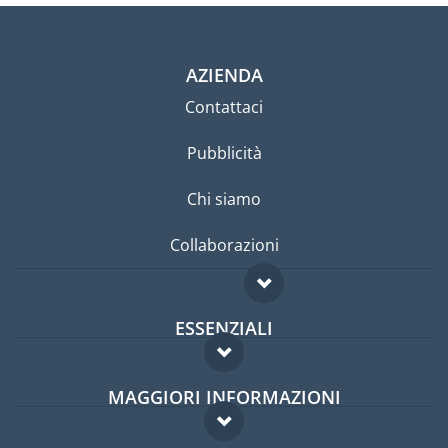
AZIENDA
Contattaci
Pubblicità
Chi siamo
Collaborazioni
ESSENZIALI
Forum per expat
MAGGIORI INFORMAZIONI
Guida per expat
Domande frequenti