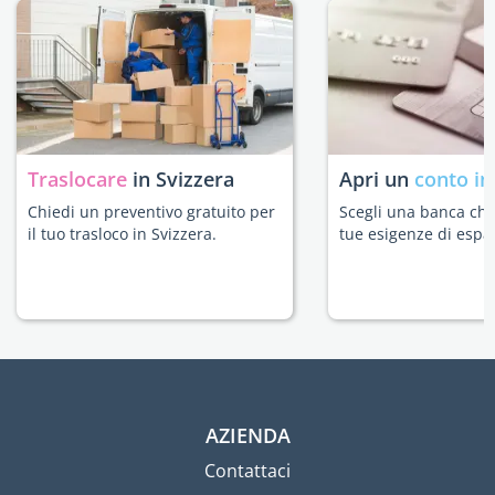
Traslocare
in Svizzera
Apri un
conto in
Chiedi un preventivo gratuito per
Scegli una banca che 
il tuo trasloco in Svizzera.
tue esigenze di espat
AZIENDA
Contattaci