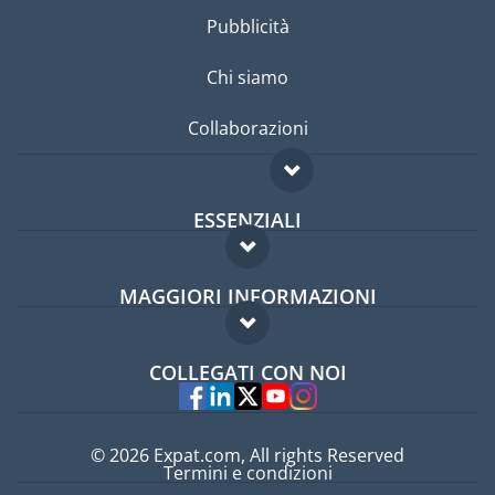
Pubblicità
Chi siamo
Collaborazioni
ESSENZIALI
Forum per expat
MAGGIORI INFORMAZIONI
Guida per expat
Domande frequenti
Lavori all'estero
COLLEGATI CON NOI
Esperti
© 2026 Expat.com, All rights Reserved
Termini e condizioni