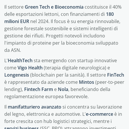
Il settore
Green Tech e Bioeconomia
costituisce il 40%
delle esportazioni lettoni, con finanziamenti di
180
milioni EUR
nel 2024. Il focus è su energia rinnovabile,
gestione forestale sostenibile e sistemi intelligenti di
gestione dei rifiuti. Progetti notevoli includono
l'impianto di proteine per la bioeconomia sviluppato
da ASN.
L'
HealthTech
sta emergendo con startup innovative
come
Vigo Health
(terapia digitale neurologica) e
Longenesis
(blockchain per la sanità). Il settore
FinTech
è rappresentato da aziende come
Mintos
(peer-to-peer
lending),
Fintech Farm
e
Nola
, beneficiando della
regolamentazione europea favorevole.
Il
manifatturiero avanzato
si concentra su lavorazione
del legno, elettronica e automotive. L'
e-commerce
è in
forte crescita con hub logistici strategici, mentre i
servizi business
(SSC, BPO) attraggono investimenti