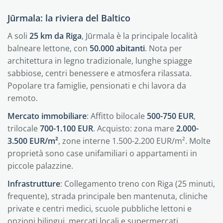
Jūrmala: la riviera del Baltico
A soli
25 km da Riga
, Jūrmala è la principale località
balneare lettone, con
50.000 abitanti
. Nota per
architettura in legno tradizionale, lunghe spiagge
sabbiose, centri benessere e atmosfera rilassata.
Popolare tra famiglie, pensionati e chi lavora da
remoto.
Mercato immobiliare
: Affitto bilocale
500-750 EUR
,
trilocale
700-1.100 EUR
. Acquisto: zona mare
2.000-
3.500 EUR/m²
, zone interne 1.500-2.200 EUR/m². Molte
proprietà sono case unifamiliari o appartamenti in
piccole palazzine.
Infrastrutture
: Collegamento treno con Riga (25 minuti,
frequente), strada principale ben mantenuta, cliniche
private e centri medici, scuole pubbliche lettoni e
opzioni bilingui, mercati locali e supermercati.