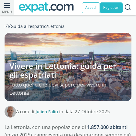
Accedi
Registrati
MENU
/
/
Guida all'espatrio
Lettonia
Vivere in Lettonia: guida per
gli espatriati
Tutto quello che devi sapere per vivere in
Lettonia
A cura di
Julien Faliu
in data 27 Ottobre 2025
La Lettonia, con una popolazione di
1.857.000 abitanti
(inizio 2025), rappresenta una destinazione sempre più