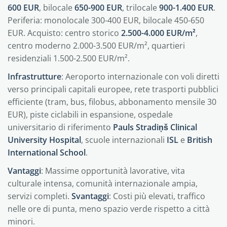
600 EUR
, bilocale
650-900 EUR
, trilocale
900-1.400 EUR
.
Periferia: monolocale 300-400 EUR, bilocale 450-650
EUR. Acquisto: centro storico
2.500-4.000 EUR/m²
,
centro moderno 2.000-3.500 EUR/m², quartieri
residenziali 1.500-2.500 EUR/m².
Infrastrutture
: Aeroporto internazionale con voli diretti
verso principali capitali europee, rete trasporti pubblici
efficiente (tram, bus, filobus, abbonamento mensile 30
EUR), piste ciclabili in espansione, ospedale
universitario di riferimento
Pauls Stradiņš Clinical
University Hospital
, scuole internazionali
ISL
e
British
International School
.
Vantaggi
: Massime opportunità lavorative, vita
culturale intensa, comunità internazionale ampia,
servizi completi.
Svantaggi
: Costi più elevati, traffico
nelle ore di punta, meno spazio verde rispetto a città
minori.