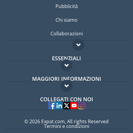
Pubblicità
Chi siamo
Collaborazioni
ESSENZIALI
Forum per expat
MAGGIORI INFORMAZIONI
Guida per expat
Domande frequenti
Lavori all'estero
COLLEGATI CON NOI
Esperti
© 2026 Expat.com, All rights Reserved
Termini e condizioni