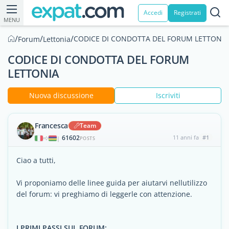
Accedi
Registrati
MENU
/
/
/
CODICE DI CONDOTTA DEL FORUM LETTONIA
Forum
Lettonia
CODICE DI CONDOTTA DEL FORUM
LETTONIA
Nuova discussione
Iscriviti
Francesca
Team
61602
11 anni fa
#1
|
POSTS
Ciao a tutti,
Vi proponiamo delle linee guida per aiutarvi nellutilizzo
del forum: vi preghiamo di leggerle con attenzione.
I PRIMI PASSI SUL FORUM: