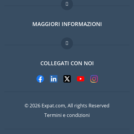
Forum per expat
MAGGIORI INFORMAZIONI
Guida per expat
Domande frequenti
Lavori all'estero
COLLEGATI CON NOI
© 2026 Expat.com, All rights Reserved
Termini e condizioni