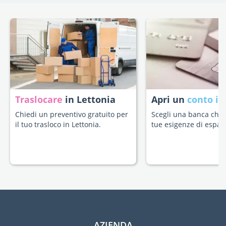
Traslocare
in Lettonia
Apri un
conto in
Chiedi un preventivo gratuito per
Scegli una banca che s
il tuo trasloco in Lettonia.
tue esigenze di espatr
AZIENDA