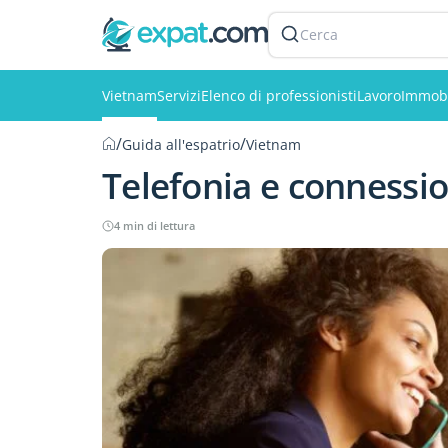
Cerca
Vietnam
Servizi
Elenco di professionisti
Lavoro
Immobi
/
/
Guida all'espatrio
Vietnam
Telefonia e connessi
4 min di lettura