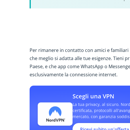
Per rimanere in contatto con amici e familiari
che meglio si adatta alle tue esigenze. Tieni p
Paese, e che app come WhatsApp o Messenger 
esclusivamente la connessione internet.
Scegli una VPN
La tua privacy, al sicuro. Nor
certificata, protocolli all'ava
mercato, con garanzia soddisfa
Ricevi subito un'offerta