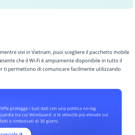
 mentre vivi in Vietnam, puoi scegliere il pacchetto mobile
resente che il Wi-Fi è ampiamente disponibile in tutto il
ti permettono di comunicare facilmente utilizzando
dVPN protegge i tuoi dati con una politica no-log
nguardia tra cui WireGuard, e le velocità più elevate sul
tti o rimborsati di 30 giorni.
 speciale