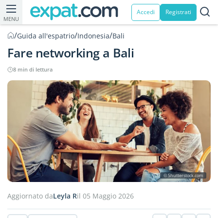
Accedi
Registrati
MENU
/
/
/
Guida all'espatrio
Indonesia
Bali
Fare networking a Bali
8 min di lettura
© Shutterstock.com
Aggiornato da
Leyla R
il 05 Maggio 2026