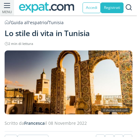
Accedi
Registrati
MENU
/
/
Guida all'espatrio
Tunisia
Lo stile di vita in Tunisia
2 min di lettura
© shutterstock.com
Scritto da
Francesca
il 08 Novembre 2022