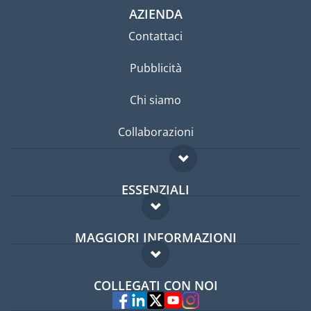
AZIENDA
Contattaci
Pubblicità
Chi siamo
Collaborazioni
ESSENZIALI
Forum per expat
MAGGIORI INFORMAZIONI
Guida per expat
Domande frequenti
Lavori all'estero
COLLEGATI CON NOI
Esperti