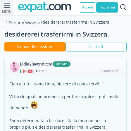
Accedi
Registrati
MENU
/
/
/
desidererei trasferirmi in Svizzera.
Forum
Svizzera
desidererei trasferirmi in Svizzera.
Nuova discussione
Iscriviti
Lidia2lavendetta
Utente
1
12 anni fa
#1
|
POSTS
Ciao a tutti...sono Lidia, piacere di conoscervi!
Vi faccio qualche premessa per farvi capire e poi...molte
domande
Sono determinata a lasciare l'Italia (non ne posso
proprio più!) e desidererei trasferirmi in Svizzera.