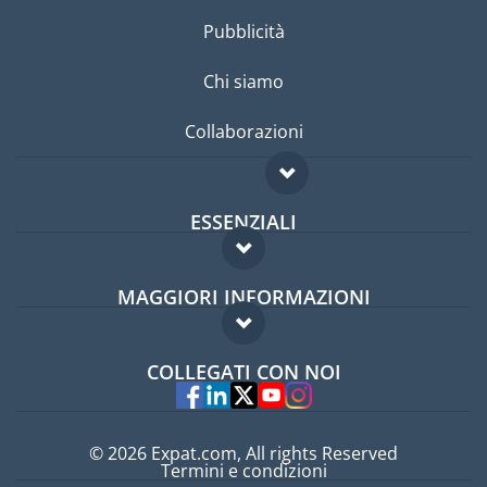
Pubblicità
Chi siamo
Collaborazioni
ESSENZIALI
Forum per expat
MAGGIORI INFORMAZIONI
Guida per expat
Domande frequenti
Lavori all'estero
COLLEGATI CON NOI
Esperti
© 2026 Expat.com, All rights Reserved
Termini e condizioni