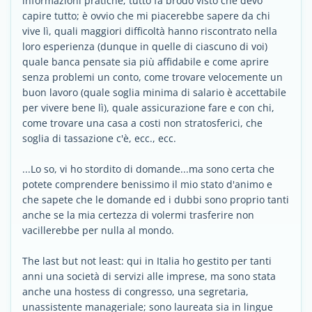
informazioni pratiche; tutto fa brodo visto che devo
capire tutto; è ovvio che mi piacerebbe sapere da chi
vive lì, quali maggiori difficoltà hanno riscontrato nella
loro esperienza (dunque in quelle di ciascuno di voi)
quale banca pensate sia più affidabile e come aprire
senza problemi un conto, come trovare velocemente un
buon lavoro (quale soglia minima di salario è accettabile
per vivere bene lì), quale assicurazione fare e con chi,
come trovare una casa a costi non stratosferici, che
soglia di tassazione c'è, ecc., ecc.
...Lo so, vi ho stordito di domande...ma sono certa che
potete comprendere benissimo il mio stato d'animo e
che sapete che le domande ed i dubbi sono proprio tanti
anche se la mia certezza di volermi trasferire non
vacillerebbe per nulla al mondo.
The last but not least: qui in Italia ho gestito per tanti
anni una società di servizi alle imprese, ma sono stata
anche una hostess di congresso, una segretaria,
unassistente manageriale; sono laureata sia in lingue