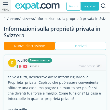
Accedi
Registrati
MENU
/
/
/
Informazioni sulla proprietà privata in Svizze
Forum
Svizzera
Informazioni sulla proprietà privata in
Svizzera
Nuova discussione
Iscriviti
robi90
Nuovo utente
R
7
l'anno scorso
#1
|
POSTS
salve a tutti, desideravo avere inform riguardo la
Proprietà privata. Capisco che puó essere conveniente
affittare una casa, ma pagare un mututo per poi far si
che diventi tua forse è meglio. Come funziona? La casa è
intoccabile in quanto proprietà privata?
grazie mille