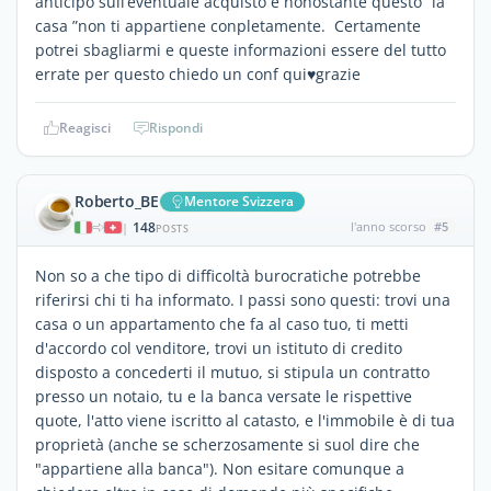
anticipo sull’eventuale acquisto e nonostante questo ”la
casa ”non ti appartiene conpletamente. Certamente
potrei sbagliarmi e queste informazioni essere del tutto
errate per questo chiedo un conf qui♥️grazie
Reagisci
Rispondi
Roberto_BE
Mentore Svizzera
148
l'anno scorso
#5
|
POSTS
Non so a che tipo di difficoltà burocratiche potrebbe
riferirsi chi ti ha informato. I passi sono questi: trovi una
casa o un appartamento che fa al caso tuo, ti metti
d'accordo col venditore, trovi un istituto di credito
disposto a concederti il mutuo, si stipula un contratto
presso un notaio, tu e la banca versate le rispettive
quote, l'atto viene iscritto al catasto, e l'immobile è di tua
proprietà (anche se scherzosamente si suol dire che
"appartiene alla banca"). Non esitare comunque a