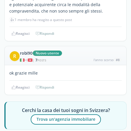
e potenziale acquirente circa le modalità della
compravendita, che non sono sempre gli stessi.
👍
1 membro ha reagito a questo post
Reagisci
Rispondi
robi90
Nuovo utente
R
7
l'anno scorso
#8
|
POSTS
ok grazie mille
Reagisci
Rispondi
Cerchi la casa dei tuoi sogni in Svizzera?
Trova un'agenzia immobiliare