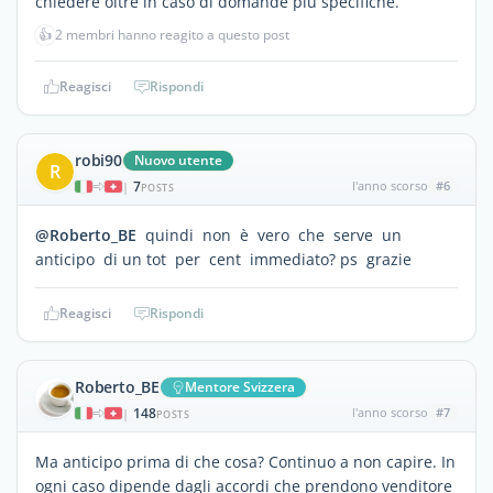
chiedere oltre in caso di domande più specifiche.
👍
2 membri hanno reagito a questo post
Reagisci
Rispondi
robi90
Nuovo utente
R
7
l'anno scorso
#6
|
POSTS
@Roberto_BE
quindi non è vero che serve un
anticipo di un tot per cent immediato? ps grazie
Reagisci
Rispondi
Roberto_BE
Mentore Svizzera
148
l'anno scorso
#7
|
POSTS
Ma anticipo prima di che cosa? Continuo a non capire. In
ogni caso dipende dagli accordi che prendono venditore