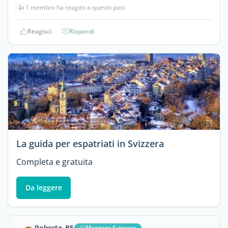
👍
1 membro ha reagito a questo post
Reagisci
Rispondi
La guida per espatriati in Svizzera
Completa e gratuita
Da leggere
Roberto_BE
Mentore Svizzera