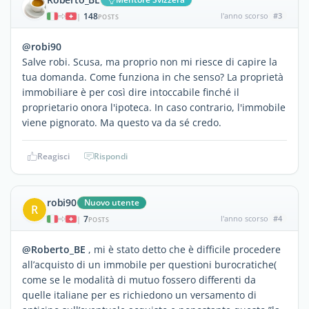
148
l'anno scorso
#3
|
POSTS
@robi90
Salve robi. Scusa, ma proprio non mi riesce di capire la
tua domanda. Come funziona in che senso? La proprietà
immobiliare è per così dire intoccabile finché il
proprietario onora l'ipoteca. In caso contrario, l'immobile
viene pignorato. Ma questo va da sé credo.
Reagisci
Rispondi
robi90
Nuovo utente
R
7
l'anno scorso
#4
|
POSTS
@Roberto_BE
, mi è stato detto che è difficile procedere
all’acquisto di un immobile per questioni burocratiche(
come se le modalità di mutuo fossero differenti da
quelle italiane per es richiedono un versamento di