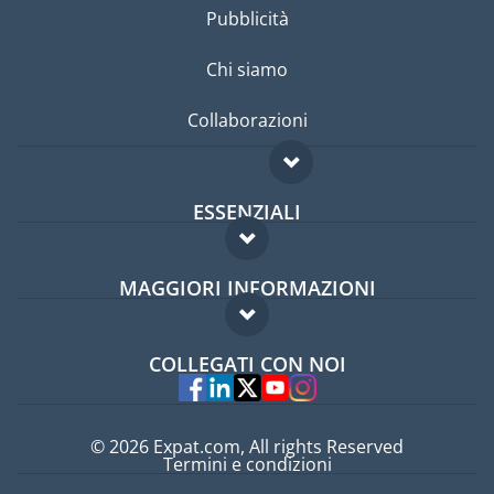
Pubblicità
Chi siamo
Collaborazioni
ESSENZIALI
Forum per expat
MAGGIORI INFORMAZIONI
Guida per expat
Domande frequenti
Lavori all'estero
COLLEGATI CON NOI
Esperti
© 2026 Expat.com, All rights Reserved
Termini e condizioni