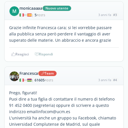
monicaaaaa
Nuovo utente
M
5
3 anni fa
#3
|
POSTS
Grazie infinite Francesca cara; si lei vorrebbe passare
alla pubblica senza però perdere il vantaggio di aver
superato delle materie. Un abbraccio e ancora grazie
Reagisci
Rispondi
Francesca
Team
61605
3 anni fa
#4
|
POSTS
Prego, figurati!
Puoi dire a tua figlia di contattare il numero di telefono
91 452 0400 (segreteria) oppure di scrivere a questo
indirizzo emailinfocom@ucm.es
L'università ha anche un gruppo su Facebook, chiamato
Universidad Complutense de Madrid, sul quale