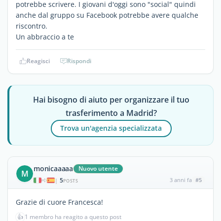
potrebbe scrivere. I giovani d'oggi sono "social" quindi
anche dal gruppo su Facebook potrebbe avere qualche
riscontro.
Un abbraccio a te
Reagisci
Rispondi
Hai bisogno di aiuto per organizzare il tuo
trasferimento a Madrid?
Trova un'agenzia specializzata
monicaaaaa
Nuovo utente
M
5
3 anni fa
#5
|
POSTS
Grazie di cuore Francesca!
👍
1 membro ha reagito a questo post