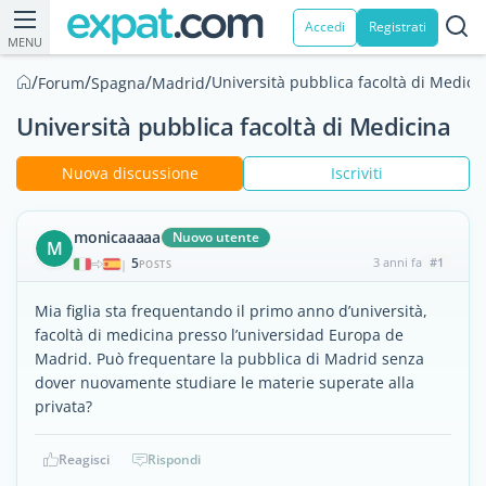
Accedi
Registrati
MENU
/
/
/
/
Università pubblica facoltà di Medici
Forum
Spagna
Madrid
Università pubblica facoltà di Medicina
Nuova discussione
Iscriviti
monicaaaaa
Nuovo utente
M
5
3 anni fa
#1
|
POSTS
Mia figlia sta frequentando il primo anno d’università,
facoltà di medicina presso l’universidad Europa de
Madrid. Può frequentare la pubblica di Madrid senza
dover nuovamente studiare le materie superate alla
privata?
Reagisci
Rispondi