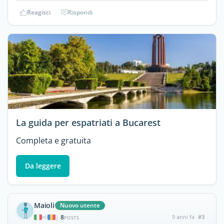
Reagisci
Rispondi
La guida per espatriati a Bucarest
Completa e gratuita
Da leggere
Maioli
Nuovo utente
8
9 anni fa
#3
|
POSTS