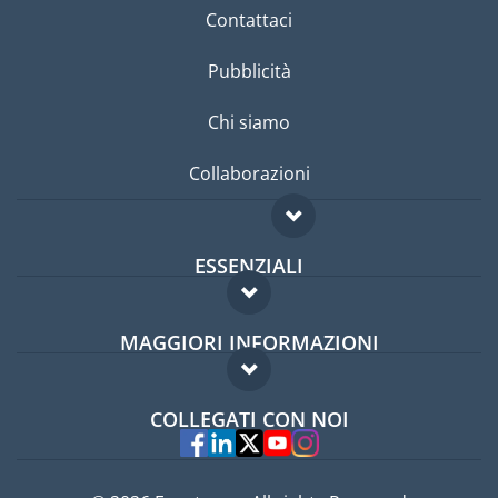
Contattaci
Pubblicità
Chi siamo
Collaborazioni
ESSENZIALI
Forum per expat
MAGGIORI INFORMAZIONI
Guida per expat
Domande frequenti
Lavori all'estero
COLLEGATI CON NOI
Esperti