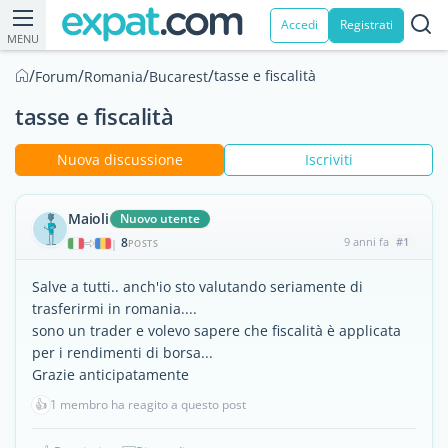
Accedi
Registrati
MENU
/
/
/
/
tasse e fiscalità
Forum
Romania
Bucarest
tasse e fiscalità
Nuova discussione
Iscriviti
Maioli
Nuovo utente
8
9 anni fa
#1
|
POSTS
Salve a tutti.. anch'io sto valutando seriamente di
trasferirmi in romania....
sono un trader e volevo sapere che fiscalità è applicata
per i rendimenti di borsa...
Grazie anticipatamente
👍
1 membro ha reagito a questo post