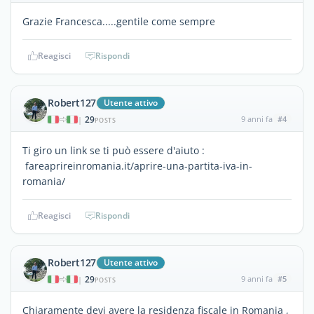
Grazie Francesca.....gentile come sempre
Reagisci
Rispondi
Robert127
Utente attivo
29
9 anni fa
#4
|
POSTS
Ti giro un link se ti può essere d'aiuto :
fareaprireinromania.it/aprire-una-partita-iva-in-
romania/
Reagisci
Rispondi
Robert127
Utente attivo
29
9 anni fa
#5
|
POSTS
Chiaramente devi avere la residenza fiscale in Romania ,