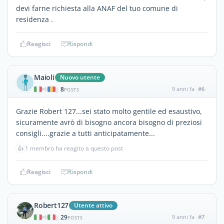
devi farne richiesta alla ANAF del tuo comune di
residenza .
Reagisci
Rispondi
Maioli
Nuovo utente
8
9 anni fa
#6
|
POSTS
Grazie Robert 127...sei stato molto gentile ed esaustivo,
sicuramente avrò di bisogno ancora bisogno di preziosi
consigli....grazie a tutti anticipatamente...
👍
1 membro ha reagito a questo post
Reagisci
Rispondi
Robert127
Utente attivo
29
9 anni fa
#7
|
POSTS