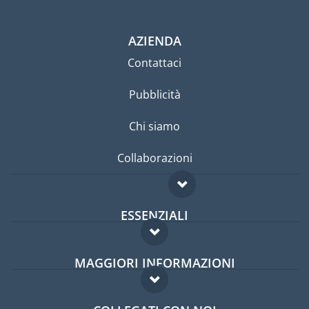
AZIENDA
Contattaci
Pubblicità
Chi siamo
Collaborazioni
ESSENZIALI
Forum per expat
MAGGIORI INFORMAZIONI
Guida per expat
Domande frequenti
Lavori all'estero