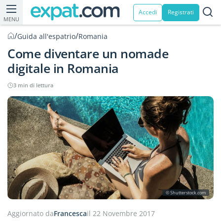
Accedi
Registrati
MENU
/
/
Guida all'espatrio
Romania
Come diventare un nomade
digitale in Romania
3 min di lettura
© Shutterstock.com
Aggiornato da
Francesca
il 22 Novembre 2017