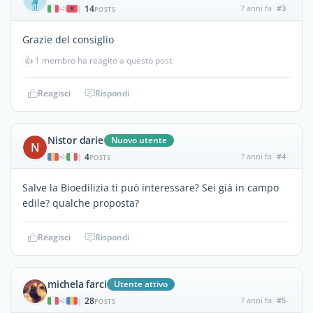
14
7 anni fa
#3
|
POSTS
Grazie del consiglio
👍
1 membro ha reagito a questo post
Reagisci
Rispondi
Nistor darie
Nuovo utente
N
4
7 anni fa
#4
|
POSTS
Salve la Bioedilizia ti può interessare? Sei già in campo
edile? qualche proposta?
Reagisci
Rispondi
michela farci
Utente attivo
28
7 anni fa
#5
|
POSTS