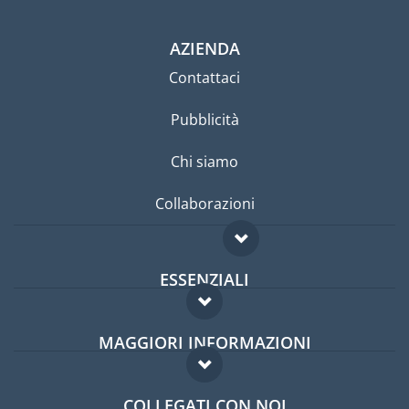
AZIENDA
Contattaci
Pubblicità
Chi siamo
Collaborazioni
ESSENZIALI
Forum per expat
MAGGIORI INFORMAZIONI
Guida per expat
Domande frequenti
Lavori all'estero
COLLEGATI CON NOI