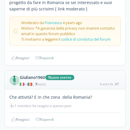
progetto da fare in Romania se sei interessato e vuoi
saperne di più scrivimi [ link moderato ]
Moderato da
Francesca
4 years ago
Motivo: *A garanzia della privacy non inserire contatto
email in questo forum pubblico
Ti invitiamo a leggere il
codice di condotta del forum
Reagisci
Rispondi
Giuliano1960
Nuovo utente
7
4 anni fa
#7
|
POSTS
Che attività? E in che zona della Romania?
👍
1 membro ha reagito a questo post
Reagisci
Rispondi