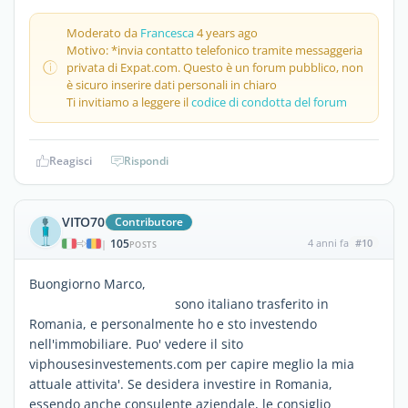
Moderato da
Francesca
4 years ago
Motivo: *invia contatto telefonico tramite messaggeria
privata di Expat.com. Questo è un forum pubblico, non
è sicuro inserire dati personali in chiaro
Ti invitiamo a leggere il
codice di condotta del forum
Reagisci
Rispondi
VITO70
Contributore
105
4 anni fa
#10
|
POSTS
Buongiorno Marco,
sono italiano trasferito in
Romania, e personalmente ho e sto investendo
nell'immobiliare. Puo' vedere il sito
viphousesinvestements.com per capire meglio la mia
attuale attivita'. Se desidera investire in Romania,
essendo anche consulente aziendale, le consiglio