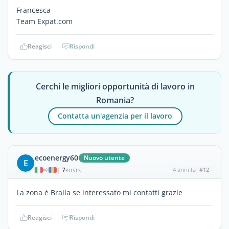
Francesca
Team Expat.com
Reagisci
Rispondi
Cerchi le migliori opportunità di lavoro in
Romania?
Contatta un'agenzia per il lavoro
ecoenergy60
Nuovo utente
E
7
4 anni fa
#12
|
POSTS
La zona è Braila se interessato mi contatti grazie
Reagisci
Rispondi