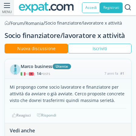
Accedi
Registrati
MENU
/
/
/
Socio finanziatore/lavoratore x attività
Forum
Romania
Socio finanziatore/lavoratore x attività
Nuova discussione
Iscriviti
Marco business
Utente
14
7 anni fa
#1
|
POSTS
Mi propongo come socio lavoratore e finanziatore per
attività da avviare o già avviate. Cerco proposte concrete
visto che dovrei trasferirmi quindi massima serietà.
Reagisci
Rispondi
Vedi anche