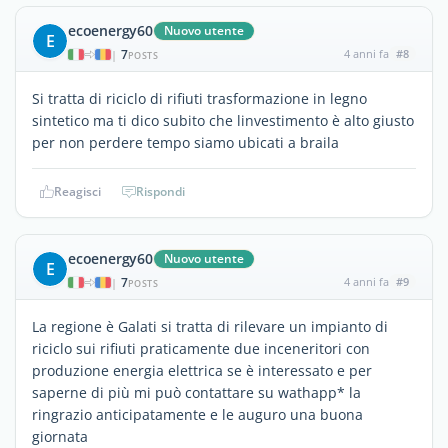
ecoenergy60
Nuovo utente
E
7
4 anni fa
#8
|
POSTS
Si tratta di riciclo di rifiuti trasformazione in legno
sintetico ma ti dico subito che linvestimento è alto giusto
per non perdere tempo siamo ubicati a braila
Reagisci
Rispondi
ecoenergy60
Nuovo utente
E
7
4 anni fa
#9
|
POSTS
La regione è Galati si tratta di rilevare un impianto di
riciclo sui rifiuti praticamente due inceneritori con
produzione energia elettrica se è interessato e per
saperne di più mi può contattare su wathapp* la
ringrazio anticipatamente e le auguro una buona
giornata