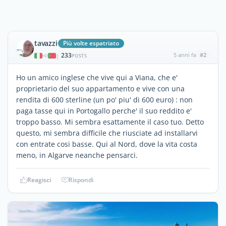
tavazzi
Più volte espatriato
233
5 anni fa
#2
|
POSTS
Ho un amico inglese che vive qui a Viana, che e'
proprietario del suo appartamento e vive con una
rendita di 600 sterline (un po' piu' di 600 euro) : non
paga tasse qui in Portogallo perche' il suo reddito e'
troppo basso. Mi sembra esattamente il caso tuo. Detto
questo, mi sembra difficile che riusciate ad installarvi
con entrate cosi basse. Qui al Nord, dove la vita costa
meno, in Algarve neanche pensarci.
Reagisci
Rispondi