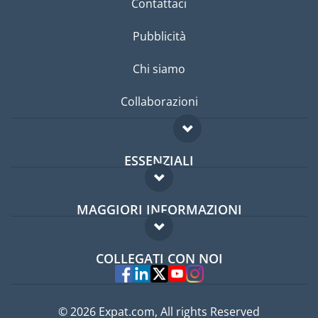
Contattaci
Pubblicità
Chi siamo
Collaborazioni
ESSENZIALI
Forum per expat
MAGGIORI INFORMAZIONI
Guida per expat
Domande frequenti
Lavori all'estero
COLLEGATI CON NOI
Esperti
© 2026 Expat.com, All rights Reserved