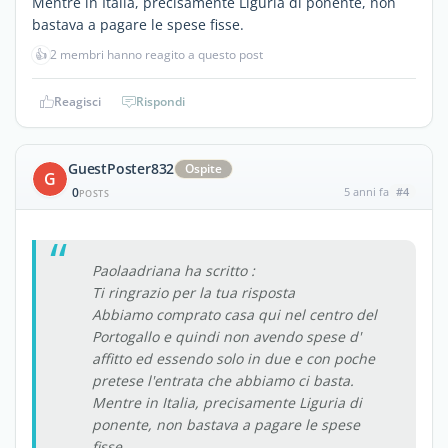
Mentre in Italia, precisamente Liguria di ponente, non
bastava a pagare le spese fisse.
👍
2 membri hanno reagito a questo post
Reagisci
Rispondi
GuestPoster832
Ospite
G
0
5 anni fa
#4
POSTS
Paolaadriana ha scritto :
Ti ringrazio per la tua risposta
Abbiamo comprato casa qui nel centro del
Portogallo e quindi non avendo spese d'
affitto ed essendo solo in due e con poche
pretese l'entrata che abbiamo ci basta.
Mentre in Italia, precisamente Liguria di
ponente, non bastava a pagare le spese
fisse.