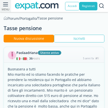
Accedi
Registrati
MENU
/
/
/
Tasse pensione
Forum
Portogallo
Tasse pensione
Nuova discussione
Iscriviti
Paolaadriana
Utente attivo
36
5 anni fa
#1
|
POSTS
Buonasera a tutti
Mio marito ed io stiamo facendo le pratiche per
prendere la residenza qui in Portogallo ed abbiamo
incaricato una solecitadora portoghese che parla italiano
di fare gli incartamenti. Mio marito è un pensionato
coltivatore diretto con 515 euro di pensione al mese. Ho
ricevuto una e-mail dalla solecitadora che mi dice" dato
che la pensione è molto bassa, anche qui in Portogallo