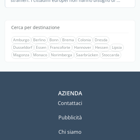
stranieri. I cittadini europei non hanno bisogno di ...
Cerca per destinazione
Amburgo
Berlino
Bonn
Brema
Colonia
Dresda
Dusseldorf
Essen
Francoforte
Hannover
Hessen
Lipsia
Magonza
Monaco
Norimberga
Saarbrücken
Stoccarda
AZIENDA
Contattaci
Pubblicità
Chi siamo