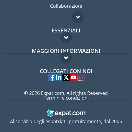
Collaborazioni
ESSENZIALI
Forum per expat
MAGGIORI INFORMAZIONI
Guida per expat
Domande frequenti
Lavori all'estero
COLLEGATI CON NOI
Esperti
© 2026 Expat.com, All rights Reserved
Termini e condizioni
Al servizio degli espatriati, gratuitamente, dal 2005