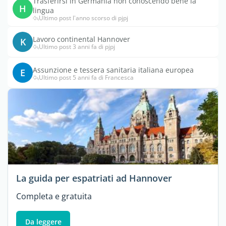
Trasferirsi in Germania non conoscendo bene la
H
lingua
Ultimo post l'anno scorso di pjpj
Lavoro continental Hannover
K
Ultimo post 3 anni fa di pjpj
Assunzione e tessera sanitaria italiana europea
E
Ultimo post 5 anni fa di Francesca
La guida per espatriati ad Hannover
Completa e gratuita
Da leggere