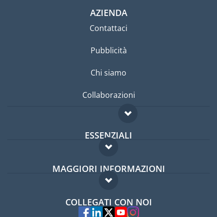
AZIENDA
Contattaci
Pubblicità
Chi siamo
Collaborazioni
ESSENZIALI
Forum per expat
MAGGIORI INFORMAZIONI
Guida per expat
Domande frequenti
Lavori all'estero
COLLEGATI CON NOI
Esperti