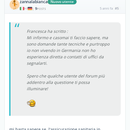
zannalabianca
Nuovo utente
9
5 anni fa
#5
|
POSTS
Francesca ha scritto :
Mi informo e casomai ti faccio sapere, ma
sono domande tante tecniche e purtroppo
io non vivendo in Germania non ho
esperienza diretta o contatti di uffici da
segnalarti.
Spero che qualche utente del forum più
addentro alla questione ti possa
illuminare!
mi basta sapere se, l'assicurazione sanitaria in