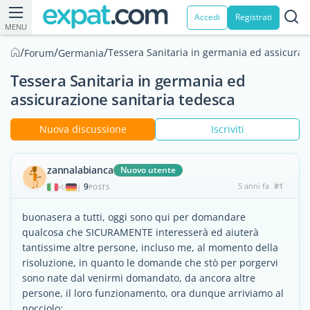
Accedi
Registrati
MENU
/
/
/
Tessera Sanitaria in germania ed assicuraz
Forum
Germania
Tessera Sanitaria in germania ed
assicurazione sanitaria tedesca
Nuova discussione
Iscriviti
zannalabianca
Nuovo utente
9
5 anni fa
#1
|
POSTS
buonasera a tutti, oggi sono qui per domandare
qualcosa che SICURAMENTE interesserà ed aiuterà
tantissime altre persone, incluso me, al momento della
risoluzione, in quanto le domande che stò per porgervi
sono nate dal venirmi domandato, da ancora altre
persone, il loro funzionamento, ora dunque arriviamo al
nocciolo: