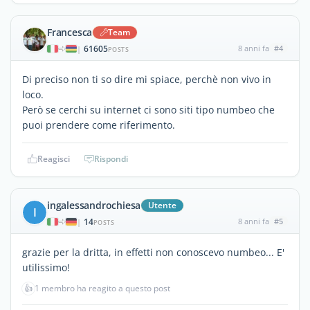
Francesca
Team
61605
8 anni fa
#4
|
POSTS
Di preciso non ti so dire mi spiace, perchè non vivo in
loco.
Però se cerchi su internet ci sono siti tipo numbeo che
puoi prendere come riferimento.
Reagisci
Rispondi
ingalessandrochiesa
Utente
I
14
8 anni fa
#5
|
POSTS
grazie per la dritta, in effetti non conoscevo numbeo... E'
utilissimo!
👍
1 membro ha reagito a questo post