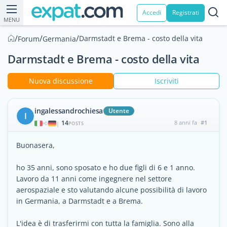
Accedi
Registrati
MENU
/
/
/
Darmstadt e Brema - costo della vita
Forum
Germania
Darmstadt e Brema - costo della vita
Nuova discussione
Iscriviti
ingalessandrochiesa
Utente
I
14
8 anni fa
#1
|
POSTS
Buonasera,
ho 35 anni, sono sposato e ho due figli di 6 e 1 anno.
Lavoro da 11 anni come ingegnere nel settore
aerospaziale e sto valutando alcune possibilità di lavoro
in Germania, a Darmstadt e a Brema.
L'idea è di trasferirmi con tutta la famiglia. Sono alla