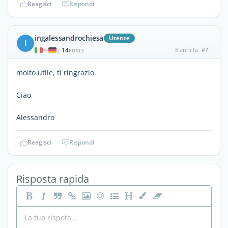
Reagisci
Rispondi
ingalessandrochiesa
Utente
I
14
8 anni fa
#7
|
POSTS
molto utile, ti ringrazio.
Ciao
Alessandro
Reagisci
Rispondi
Risposta rapida