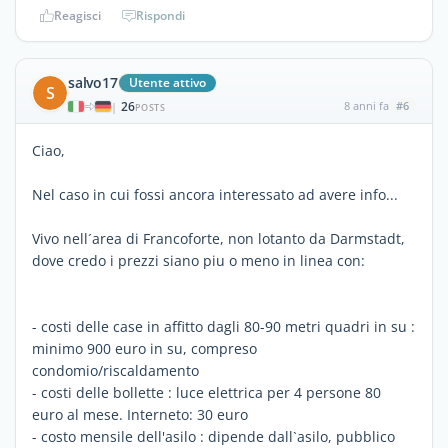
Reagisci
Rispondi
salvo17
Utente attivo
S
26
8 anni fa
#6
|
POSTS
Ciao,
Nel caso in cui fossi ancora interessato ad avere info...
Vivo nell´area di Francoforte, non lotanto da Darmstadt,
dove credo i prezzi siano piu o meno in linea con:
- costi delle case in affitto dagli 80-90 metri quadri in su :
minimo 900 euro in su, compreso
condomio/riscaldamento
- costi delle bollette : luce elettrica per 4 persone 80
euro al mese. Interneto: 30 euro
- costo mensile dell'asilo : dipende dall`asilo, pubblico