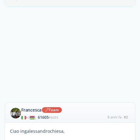
Francesca
Team
61605
8 anni fa
#2
|
POSTS
Ciao ingalessandrochiesa,