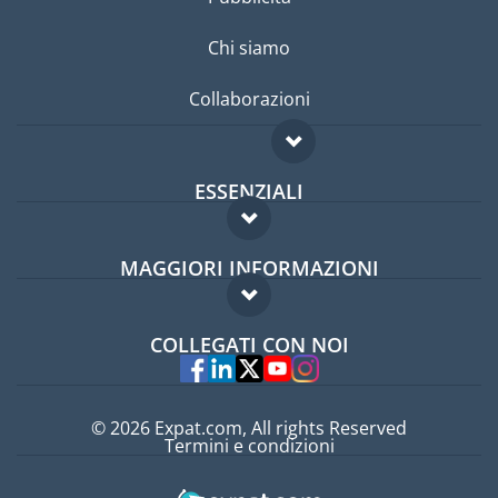
Chi siamo
Collaborazioni
ESSENZIALI
Forum per expat
MAGGIORI INFORMAZIONI
Guida per expat
Domande frequenti
Lavori all'estero
COLLEGATI CON NOI
Esperti
© 2026 Expat.com, All rights Reserved
Termini e condizioni