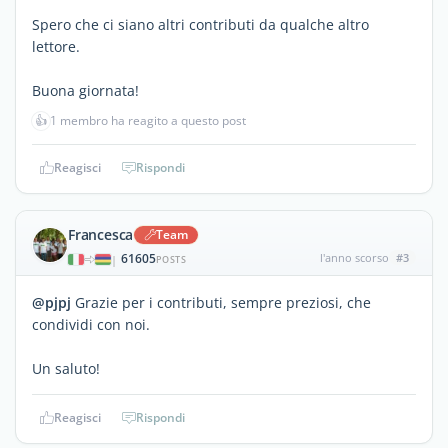
Spero che ci siano altri contributi da qualche altro
lettore.
Buona giornata!
👍
1 membro ha reagito a questo post
Reagisci
Rispondi
Francesca
Team
61605
l'anno scorso
#3
|
POSTS
@pjpj
Grazie per i contributi, sempre preziosi, che
condividi con noi.
Un saluto!
Reagisci
Rispondi