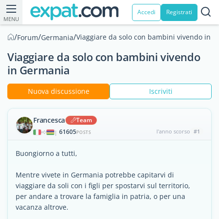
Accedi
Registrati
MENU
/
/
/
Viaggiare da solo con bambini vivendo in 
Forum
Germania
Viaggiare da solo con bambini vivendo
in Germania
Nuova discussione
Iscriviti
Francesca
Team
61605
l'anno scorso
#1
|
POSTS
Buongiorno a tutti,
Mentre vivete in Germania potrebbe capitarvi di
viaggiare da soli con i figli per spostarvi sul territorio,
per andare a trovare la famiglia in patria, o per una
vacanza altrove.